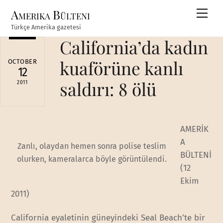
Skip
Amerika Bülteni
Men
to
Türkçe Amerika gazetesi
content
California’da kadın
kuaförüne kanlı
OCTOBER
12
saldırı: 8 ölü
2011
AMERİK
A
Zanlı, olaydan hemen sonra polise teslim
BÜLTENİ
olurken, kameralarca böyle görüntülendi.
(12
Ekim
2011)
California eyaletinin güneyindeki Seal Beach’te bir