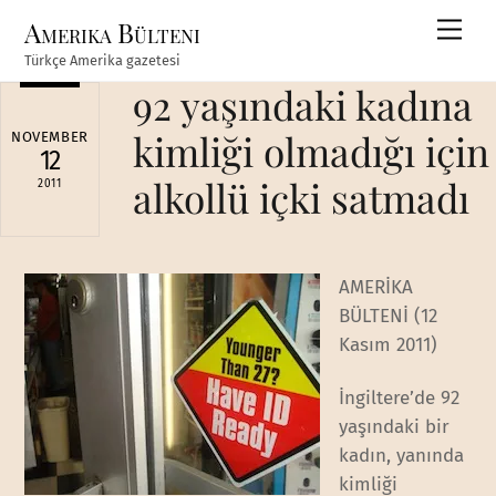
Skip
Amerika Bülteni
Men
to
Türkçe Amerika gazetesi
content
92 yaşındaki kadına
kimliği olmadığı için
NOVEMBER
12
alkollü içki satmadı
2011
AMERİKA
BÜLTENİ (12
Kasım 2011)
İngiltere’de 92
yaşındaki bir
kadın, yanında
kimliği