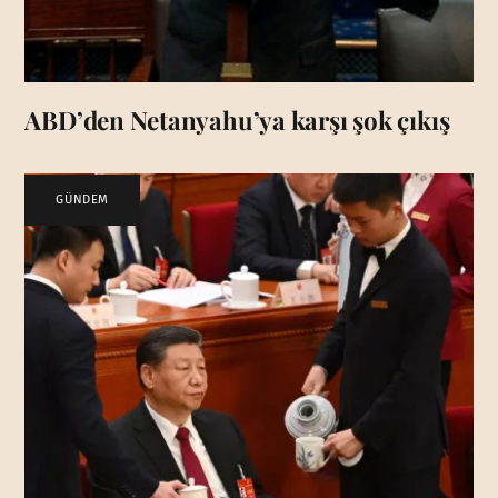
ABD’den Netanyahu’ya karşı şok çıkış
GÜNDEM