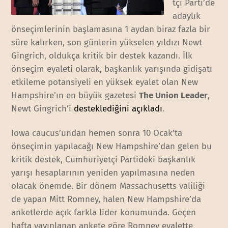
tçi Parti’de
adaylık
önseçimlerinin başlamasına 1 aydan biraz fazla bir
süre kalırken, son günlerin yükselen yıldızı Newt
Gingrich, oldukça kritik bir destek kazandı. İlk
önseçim eyaleti olarak, başkanlık yarışında gidişatı
etkileme potansiyeli en yüksek eyalet olan New
Hampshire’ın en büyük gazetesi
The Union Leader
,
Newt Gingrich’i
desteklediğini açıkladı
.
Iowa caucus’undan hemen sonra 10 Ocak’ta
önseçimin yapılacağı New Hampshire’dan gelen bu
kritik destek, Cumhuriyetçi Partideki başkanlık
yarışı hesaplarının yeniden yapılmasına neden
olacak önemde. Bir dönem Massachusetts valiliği
de yapan Mitt Romney, halen New Hampshire’da
anketlerde açık farkla lider konumunda. Geçen
hafta yayınlanan ankete göre Romney eyalette