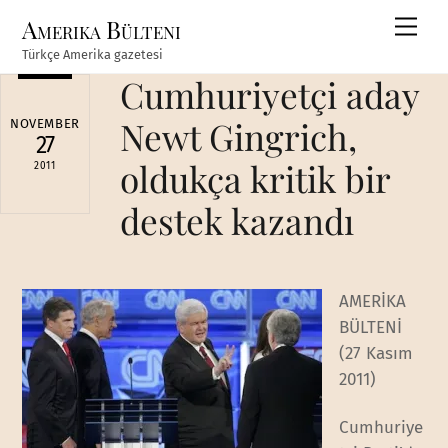
Skip
Amerika Bülteni
Men
to
Türkçe Amerika gazetesi
content
Cumhuriyetçi aday
Newt Gingrich,
NOVEMBER
27
oldukça kritik bir
2011
destek kazandı
AMERİKA
BÜLTENİ
(27 Kasım
2011)
Cumhuriye