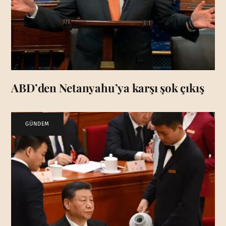
ABD’den Netanyahu’ya karşı şok çıkış
GÜNDEM