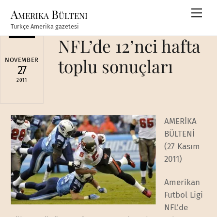
Skip
Amerika Bülteni
Men
to
Türkçe Amerika gazetesi
content
NFL’de 12’nci hafta
toplu sonuçları
NOVEMBER
27
2011
AMERİKA
BÜLTENİ
(27 Kasım
2011)
Amerikan
Futbol Ligi
NFL’de