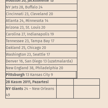
Houston 20, Jacksonville 13
NY Jets 28, Buffalo 24
Cincinnati 23, Cleveland 20
Atlanta 24, Minnesota 14
Arizona 23, St. Louis 20
Carolina 27, Indianapolis 19
Tennessee 23, Tampa Bay 17
Oakland 25, Chicago 20
Washington 23, Seattle 17
Denver 16, San Diego 13 (uzatmalarda)
New England 38, Philadelphia 20
Pittsburgh
13 Kansas City 9
28 Kasım 2011, Pazartesi
NY Giants
24 – New Orleans
49