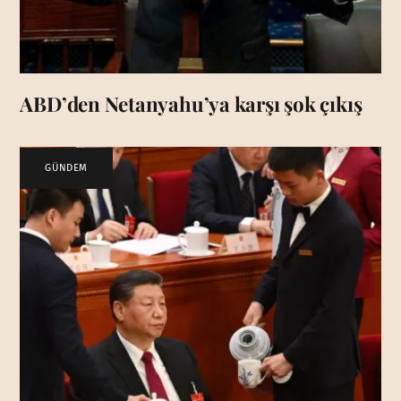
ABD’den Netanyahu’ya karşı şok çıkış
GÜNDEM