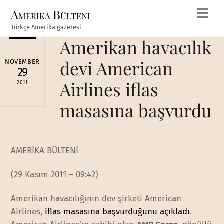
Skip
Amerika Bülteni
Men
to
Türkçe Amerika gazetesi
content
Amerikan havacılık
devi American
NOVEMBER
29
Airlines iflas
2011
masasına başvurdu
AMERİKA BÜLTENİ
(29 Kasım 2011 – 09:42)
Amerikan havacılığının dev şirketi American
Airlines,
iflas masasına başvurduğunu açıkladı
.