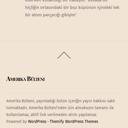
ederken kullandığı bir ifadeydi. ‘Devasa bir
hiçliğin ortasındaki bir buz küpünün içindeki tek
bir atom parçacığı gibiyim’
Back
To
Top
Amerika Bülteni
Amerika Bülteni, yayınladığı bütün içeriğin yayın hakkını saklı
tutmaktadır. Amerika Bülteni'nden izin almaksızın tamamı ile
kullanılamaz, aktif link verilmeden alıntı yapılamaz.
Powered by
WordPress
•
Themify WordPress Themes