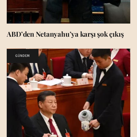
ABD’den Netanyahu’ya karşı şok çıkış
GÜNDEM