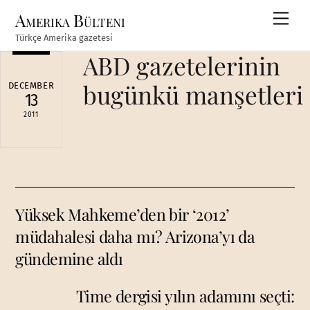
Skip
Amerika Bülteni
Men
to
Türkçe Amerika gazetesi
content
ABD gazetelerinin
bugünkü manşetleri
DECEMBER
13
2011
Yüksek Mahkeme’den bir ‘2012’
müdahalesi daha mı? Arizona’yı da
gündemine aldı
Time dergisi yılın adamını seçti: