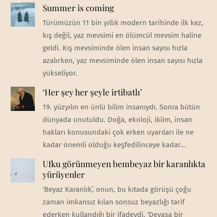
Summer is coming
Türümüzün 11 bin yıllık modern tarihinde ilk kez,
kış değil, yaz mevsimi en ölümcül mevsim haline
geldi. Kış mevsiminde ölen insan sayısı hızla
azalırken, yaz mevsiminde ölen insan sayısı hızla
yükseliyor.
‘Her şey her şeyle irtibatlı’
19. yüzyılın en ünlü bilim insanıydı. Sonra bütün
dünyada unutuldu. Doğa, ekoloji, iklim, insan
hakları konusundaki çok erken uyarıları ile ne
kadar önemli olduğu keşfedilinceye kadar...
Ufku görünmeyen bembeyaz bir karanlıkta
yürüyenler
‘Beyaz Karanlık’, onun, bu kıtada görüşü çoğu
zaman imkansız kılan sonsuz beyazlığı tarif
ederken kullandığı bir ifadeydi. ‘Devasa bir