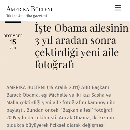
Skip
Amerika Bülteni
Men
to
Türkçe Amerika gazetesi
content
İşte Obama ailesinin
3 yıl aradan sonra
DECEMBER
15
çektirdiği yeni aile
2011
fotoğrafı
AMERİKA BÜLTENİ (15 Aralık 2011) ABD Başkanı
Barack Obama, eşi Michelle ve iki kızı Sasha ve
Malia çektirdiği yeni aile fotoğrafını kamuoyu ile
paylaştı. Bundan önceki ‘Başkan ailesi’ fotoğrafı
2009 yılında çekilmişti. Ancak Obama, iki kızının
oldukça büyüyerek fiziksel olarak değişmesi