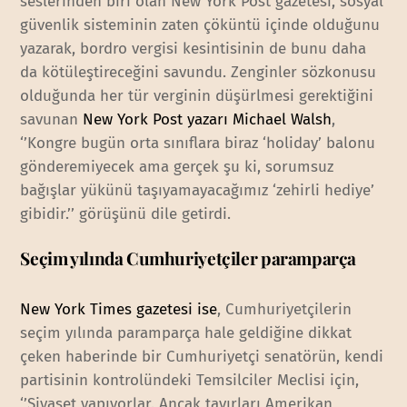
seslerinden biri olan New York Post gazetesi, sosyal
güvenlik sisteminin zaten çöküntü içinde olduğunu
yazarak, bordro vergisi kesintisinin de bunu daha
da kötüleştireceğini savundu. Zenginler sözkonusu
olduğunda her tür verginin düşürlmesi gerektiğini
savunan
New York Post yazarı Michael Walsh
,
‘’Kongre bugün orta sınıflara biraz ‘holiday’ balonu
gönderemiyecek ama gerçek şu ki, sorumsuz
bağışlar yükünü taşıyamayacağımız ‘zehirli hediye’
gibidir.’’ görüşünü dile getirdi.
Seçim yılında Cumhuriyetçiler paramparça
New York Times gazetesi ise
, Cumhuriyetçilerin
seçim yılında paramparça hale geldiğine dikkat
çeken haberinde bir Cumhuriyetçi senatörün, kendi
partisinin kontrolündeki Temsilciler Meclisi için,
‘’Siyaset yapıyorlar. Ancak tavırları Amerikan