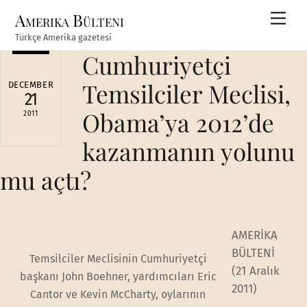
Skip
Amerika Bülteni
Men
to
Türkçe Amerika gazetesi
content
Cumhuriyetçi
Temsilciler Meclisi,
DECEMBER
21
Obama’ya 2012’de
2011
kazanmanın yolunu
mu açtı?
AMERİKA
BÜLTENİ
Temsilciler Meclisinin Cumhuriyetçi
(21 Aralık
başkanı John Boehner, yardımcıları Eric
2011)
Cantor ve Kevin McCharty, oylarının