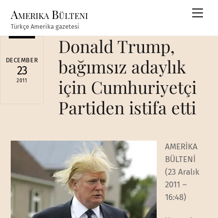
Skip
Amerika Bülteni
Men
to
Türkçe Amerika gazetesi
content
Donald Trump,
bağımsız adaylık
DECEMBER
23
için Cumhuriyetçi
2011
Partiden istifa etti
AMERİKA
BÜLTENİ
(23 Aralık
2011 –
16:48)