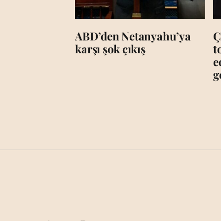
ABD’den Netanyahu’ya
Ç
karşı şok çıkış
t
e
g