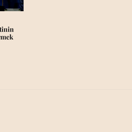
tinin
irmek