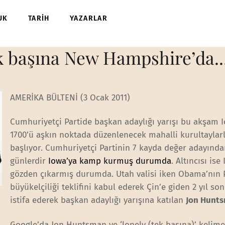
UK
TARİH
YAZARLAR
k başına New Hampshire’da..
AMERİKA BÜLTENİ (3 Ocak 2011)
Cumhuriyetçi Partide başkan adaylığı yarışı bu akşam 
1700’ü aşkın noktada düzenlenecek mahalli kurultaylar
başlıyor. Cumhuriyetçi Partinin 7 kayda değer adayında
günlerdir
Iowa’ya kamp kurmuş durumda
. Altıncısı ise
gözden çıkarmış durumda. Utah valisi iken Obama’nın 
büyükelçiliği teklifini kabul ederek Çin’e giden 2 yıl so
istifa ederek başkan adaylığı yarışına katılan
Jon Hunt
Google’da Jon Huntsman ve ‘lonely (tek başına)’ kelime