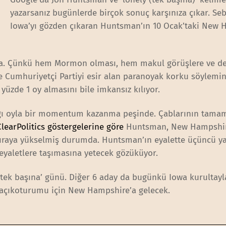
yazarsanız bugünlerde birçok sonuç karşınıza çıkar. Seb
Iowa’yı gözden çıkaran Huntsman’ın 10 Ocak’taki New
nda. Çünkü hem Mormon olması, hem makul görüşlere ve de
 Cumhuriyetçi Partiyi esir alan paranoyak korku söylemi
üzde 1 oy almasını bile imkansız kılıyor.
ı oyla bir momentum kazanma peşinde. Çablarının tama
learPolitics göstergelerine göre
Huntsman, New Hampshir
ıraya yükselmiş durumda. Huntsman’ın eyalette üçüncü y
 eyaletlere taşımasına yetecek gözüküyor.
ek başına’ günü. Diğer 6 aday da bugünkü Iowa kurultayl
n açıkoturumu için New Hampshire’a gelecek.