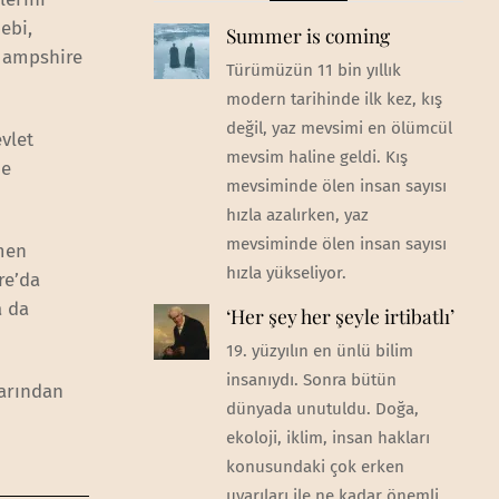
ebi,
Summer is coming
 Hampshire
Türümüzün 11 bin yıllık
modern tarihinde ilk kez, kış
değil, yaz mevsimi en ölümcül
vlet
mevsim haline geldi. Kış
ne
mevsiminde ölen insan sayısı
hızla azalırken, yaz
mevsiminde ölen insan sayısı
men
hızla yükseliyor.
e’da
a da
‘Her şey her şeyle irtibatlı’
19. yüzyılın en ünlü bilim
insanıydı. Sonra bütün
arından
dünyada unutuldu. Doğa,
ekoloji, iklim, insan hakları
konusundaki çok erken
uyarıları ile ne kadar önemli