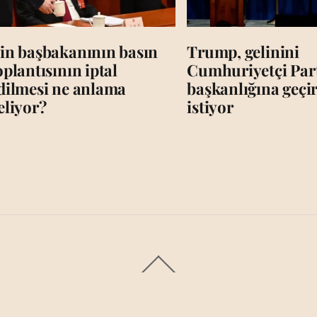
in başbakanının basın
Trump, gelinini
oplantısının iptal
Cumhuriyetçi Par
dilmesi ne anlama
başkanlığına geç
eliyor?
istiyor
Back
To
Top