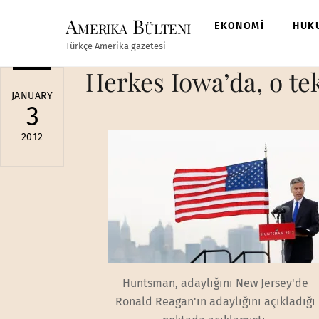
Skip
Amerika Bülteni
to
EKONOMİ
HUK
content
Türkçe Amerika gazetesi
Herkes Iowa’da, o te
JANUARY
3
2012
Huntsman, adaylığını New Jersey'de
Ronald Reagan'ın adaylığını açıkladığı