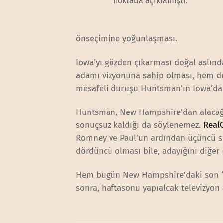
noktada açıklamıştı.
önseçimine yoğunlaşması.
Iowa’yı gözden çıkarması doğal aslı
adamı vizyonuna sahip olması, hem de
mesafeli duruşu Huntsman’ın Iowa’da y
Huntsman, New Hampshire’dan alacağ
sonuçsuz kaldığı da söylenemez.
RealC
Romney ve Paul’un ardından üçüncü s
dördüncü olması bile, adayığını diğer
Hem bugün New Hampshire’daki son ‘t
sonra, haftasonu yapıalcak televizyo