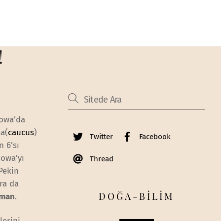
!
Iowa’da
la(
caucus
)
Twitter
Facebook
n 6’sı
 Iowa’yı
Thread
Pekin
nra da
DOĞA-BİLİM
sman
.
lerini