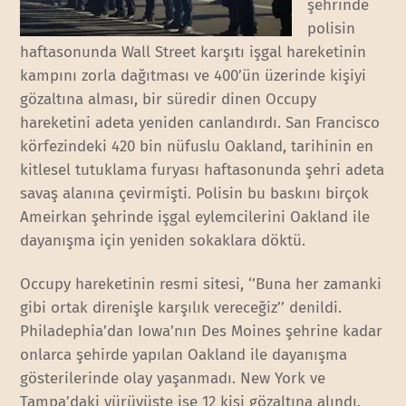
şehrinde
polisin
haftasonunda Wall Street karşıtı işgal hareketinin
kampını zorla dağıtması ve 400’ün üzerinde kişiyi
gözaltına alması, bir süredir dinen Occupy
hareketini adeta yeniden canlandırdı. San Francisco
körfezindeki 420 bin nüfuslu Oakland, tarihinin en
kitlesel tutuklama furyası haftasonunda şehri adeta
savaş alanına çevirmişti. Polisin bu baskını birçok
Ameirkan şehrinde işgal eylemcilerini Oakland ile
dayanışma için yeniden sokaklara döktü.
Occupy hareketinin resmi sitesi, ‘’Buna her zamanki
gibi ortak direnişle karşılık vereceğiz’’ denildi.
Philadephia’dan Iowa’nın Des Moines şehrine kadar
onlarca şehirde yapılan Oakland ile dayanışma
gösterilerinde olay yaşanmadı. New York ve
Tampa’daki yürüyüşte ise 12 kişi gözaltına alındı.