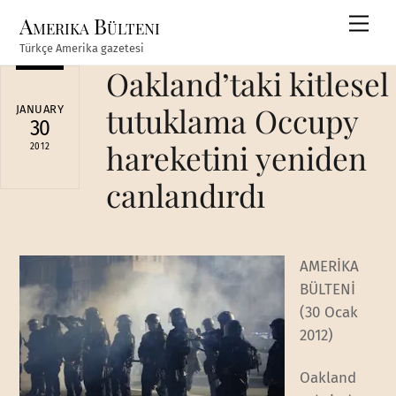
Skip
Amerika Bülteni
Men
to
Türkçe Amerika gazetesi
content
Oakland’taki kitlesel
tutuklama Occupy
JANUARY
30
hareketini yeniden
2012
canlandırdı
AMERİKA
BÜLTENİ
(30 Ocak
2012)
Oakland