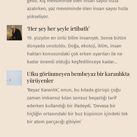
geldi. Kış mevsiminde ölen insan sayısı hızla
azalırken, yaz mevsiminde ölen insan sayısı hızla
yükseliyor.
‘Her şey her şeyle irtibatlı’
19. yüzyılın en ünlü bilim insanıydı. Sonra bütün
dünyada unutuldu. Doğa, ekoloji, iklim, insan
hakları konusundaki çok erken uyarıları ile ne
kadar önemli olduğu keşfedilinceye kadar...
Ufku görünmeyen bembeyaz bir karanlıkta
yürüyenler
‘Beyaz Karanlık’, onun, bu kıtada görüşü çoğu
zaman imkansız kılan sonsuz beyazlığı tarif
ederken kullandığı bir ifadeydi. ‘Devasa bir
hiçliğin ortasındaki bir buz küpünün içindeki tek
bir atom parçacığı gibiyim’