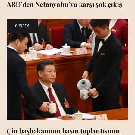
ABD’den Netanyahu’ya karşı şok çıkış
GÜNDEM
Çin başbakanının basın toplantısının