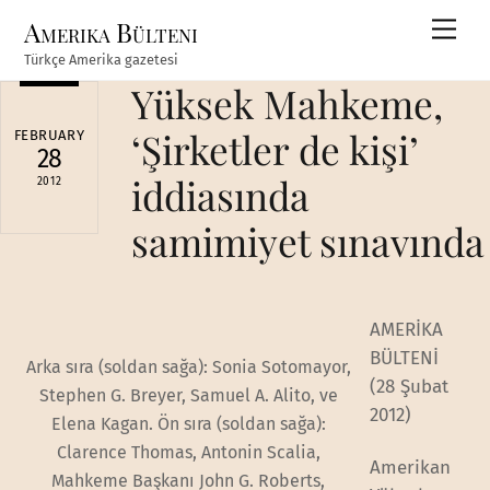
Skip
Amerika Bülteni
Men
to
Türkçe Amerika gazetesi
content
Yüksek Mahkeme,
‘Şirketler de kişi’
FEBRUARY
28
iddiasında
2012
samimiyet sınavında
AMERİKA
BÜLTENİ
Arka sıra (soldan sağa): Sonia Sotomayor,
(28 Şubat
Stephen G. Breyer, Samuel A. Alito, ve
2012)
Elena Kagan. Ön sıra (soldan sağa):
Clarence Thomas, Antonin Scalia,
Amerikan
Mahkeme Başkanı John G. Roberts,