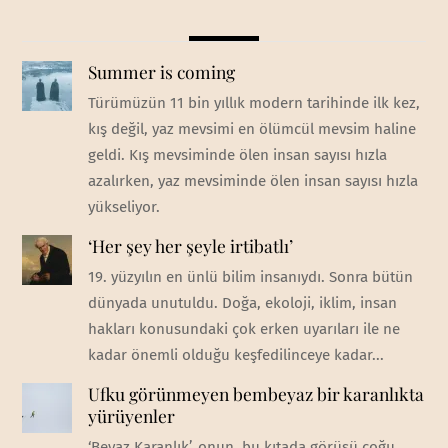
Summer is coming
Türümüzün 11 bin yıllık modern tarihinde ilk kez,
kış değil, yaz mevsimi en ölümcül mevsim haline
geldi. Kış mevsiminde ölen insan sayısı hızla
azalırken, yaz mevsiminde ölen insan sayısı hızla
yükseliyor.
‘Her şey her şeyle irtibatlı’
19. yüzyılın en ünlü bilim insanıydı. Sonra bütün
dünyada unutuldu. Doğa, ekoloji, iklim, insan
hakları konusundaki çok erken uyarıları ile ne
kadar önemli olduğu keşfedilinceye kadar...
Ufku görünmeyen bembeyaz bir karanlıkta
yürüyenler
‘Beyaz Karanlık’, onun, bu kıtada görüşü çoğu