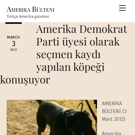
Skip
Amerika Bülteni
Men
to
Türkçe Amerika gazetesi
content
Amerika Demokrat
Parti üyesi olarak
MARCH
3
seçmen kaydı
2012
yapılan köpeği
konuşuyor
AMERİKA
BÜLTENİ (3
Mart 2012)
Amerika,