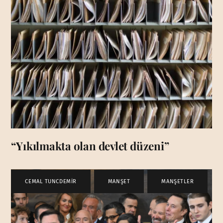
“Yıkılmakta olan devlet düzeni”
CEMAL TUNCDEMİR
,
MANŞET
,
MANŞETLER