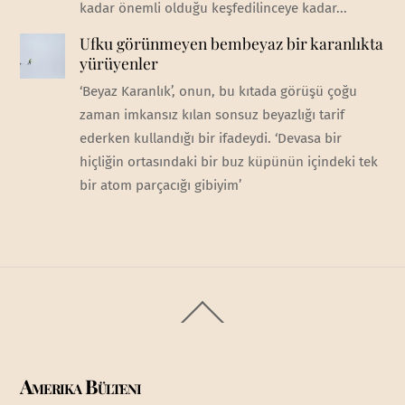
kadar önemli olduğu keşfedilinceye kadar...
Ufku görünmeyen bembeyaz bir karanlıkta
yürüyenler
‘Beyaz Karanlık’, onun, bu kıtada görüşü çoğu
zaman imkansız kılan sonsuz beyazlığı tarif
ederken kullandığı bir ifadeydi. ‘Devasa bir
hiçliğin ortasındaki bir buz küpünün içindeki tek
bir atom parçacığı gibiyim’
Back
To
Top
Amerika Bülteni