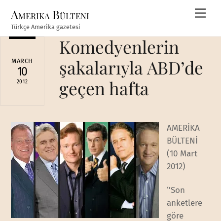
Skip
Amerika Bülteni
Men
to
Türkçe Amerika gazetesi
content
Komedyenlerin
şakalarıyla ABD’de
MARCH
10
geçen hafta
2012
AMERİKA
BÜLTENİ
(10 Mart
2012)
‘’Son
anketlere
göre