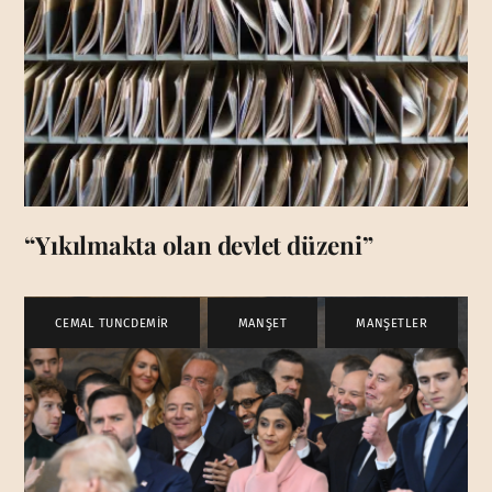
“Yıkılmakta olan devlet düzeni”
CEMAL TUNCDEMİR
,
MANŞET
,
MANŞETLER