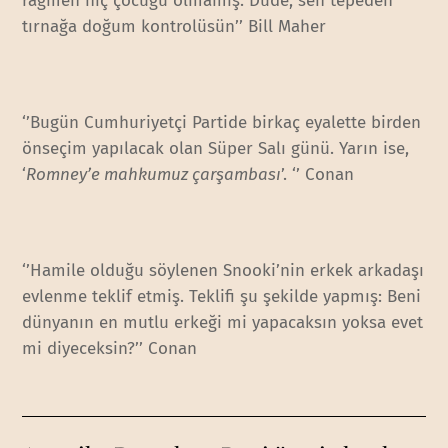
rağmen hiç çocuğu olmamış. Dude, sen tepeden
tırnağa doğum kontrolüsün’’ Bill Maher
‘’Bugün Cumhuriyetçi Partide birkaç eyalette birden
önseçim yapılacak olan Süper Salı günü. Yarın ise,
‘
Romney’e mahkumuz çarşambası
’. ‘’ Conan
‘’Hamile olduğu söylenen Snooki’nin erkek arkadaşı
evlenme teklif etmiş. Teklifi şu şekilde yapmış: Beni
dünyanın en mutlu erkeği mi yapacaksın yoksa evet
mi diyeceksin?’’ Conan