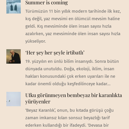
Summer is coming
Türümüzün 11 bin yıllık modern tarihinde ilk kez,
kış değil, yaz mevsimi en ölümcül mevsim haline
geldi. Kış mevsiminde ölen insan sayısı hızla
azalırken, yaz mevsiminde ölen insan sayısı hızla
yükseliyor.
‘Her şey her şeyle irtibatlı’
19. yüzyılın en ünlü bilim insanıydı. Sonra bütün
dünyada unutuldu. Doğa, ekoloji, iklim, insan
hakları konusundaki çok erken uyarıları ile ne
kadar önemli olduğu keşfedilinceye kadar...
Ufku görünmeyen bembeyaz bir karanlıkta
yürüyenler
‘Beyaz Karanlık’, onun, bu kıtada görüşü çoğu
zaman imkansız kılan sonsuz beyazlığı tarif
ederken kullandığı bir ifadeydi. ‘Devasa bir