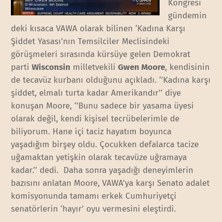
Kongresi
gündemin
deki kısaca VAWA olarak bilinen ‘Kadına Karşı
Şiddet Yasası’nın Temsilciler Meclisindeki
görüşmeleri sırasında kürsüye gelen Demokrat
parti
Wisconsin
milletvekili
Gwen Moore
, kendisinin
de tecavüz kurbanı olduğunu açıkladı. ‘’Kadına karşı
şiddet, elmalı turta kadar Amerikandır’’ diye
konuşan Moore, ‘’Bunu sadece bir yasama üyesi
olarak değil, kendi kişisel tecrübelerimle de
biliyorum. Hane içi taciz hayatım boyunca
yaşadığım birşey oldu. Çocukken defalarca tacize
uğamaktan yetişkin olarak tecavüze uğramaya
kadar.’’ dedi. Daha sonra yaşadığı deneyimlerin
bazısını anlatan Moore, VAWA’ya karşı Senato adalet
komisyonunda tamamı erkek Cumhuriyetçi
senatörlerin ‘hayır’ oyu vermesini eleştirdi.