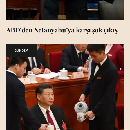
ABD’den Netanyahu’ya karşı şok çıkış
GÜNDEM