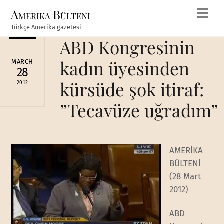
Skip
Amerika Bülteni
Men
to
Türkçe Amerika gazetesi
content
ABD Kongresinin
kadın üyesinden
MARCH
28
kürsüde şok itiraf:
2012
”Tecavüze uğradım”
AMERİKA
BÜLTENİ
(28 Mart
2012)
ABD