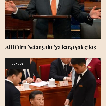
ABD’den Netanyahu’ya karşı şok çıkış
GÜNDEM