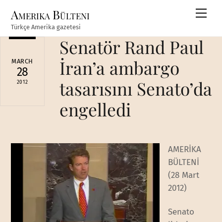
Skip
Amerika Bülteni
Men
to
Türkçe Amerika gazetesi
content
Senatör Rand Paul
İran’a ambargo
MARCH
28
tasarısını Senato’da
2012
engelledi
AMERİKA
BÜLTENİ
(28 Mart
2012)
Senato