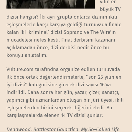
yılın en
büyük TV
dizisi hangisi? İki ayrı grupta onlarca dizinin ikili
eşleşmelerle karşı karşıya geldiği turnuvada finale
kalan iki ‘kriminal’ dizisi Soprano ve The Wire’ın
mücadelesi nefes kesti. Final derbisini kazananı
açıklamadan önce, dizi derbisi nedir önce bu
konuyu anlatalım.
Vulture.com tarafındna organize edilen turnuvada
ilk önce ortak değerlendirmelerle, ‘’son 25 yılın en
iyi dizisi’’ kategorisine girecek dizi sayısı 16’ya
indirildi. Daha sonra her gün, yazar, çizer, sanatçı,
yapımcı gibi uzmanlardan oluşan bir jüri üyesi, ikili
eşleşmelerden birini seçerek diğerini eledi. Bu
karşılaşmalarda elenen 14 TV dizisi şunlar:
Deadwood
.
Battlestar Galactica
.
My So-Called Life