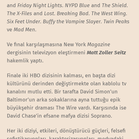
and
Friday Night Lights
.
NYPD Blue
and
The Shield
.
The X-Files
and
Lost
.
Breaking Bad
.
The West Wing.
Six Feet Under
.
Buffy the Vampire Slayer
.
Twin Peaks
ve
Mad Men
.
Ve final karşılaşmasına New York
Magazine
dergisinin televizyon eleştirmeni
Matt Zoller Seitz
hakemlik yaptı.
Finale iki HBO dizisinin kalması, en başta dizi
kültürünü derinden değiştirmekte olan kablolu tv
kanalını mutlu etti. Bir tarafta David Simon’un
Baltimor’un arka sokaklarına ayna tuttuğu epik
büyükşehir draması The Wire vardı. Karşısında ise
David Chase’in efsane mafya dizisi Soprano.
Her iki diziyi, etkileri, dönüştürücü güçleri, felsefi
sofistikasyonları, karakterizasyonları, medyadaki