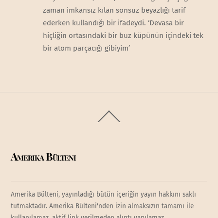
zaman imkansız kılan sonsuz beyazlığı tarif
ederken kullandığı bir ifadeydi. ‘Devasa bir
hiçliğin ortasındaki bir buz küpünün içindeki tek
bir atom parçacığı gibiyim’
Back
To
Top
Amerika Bülteni
Amerika Bülteni, yayınladığı bütün içeriğin yayın hakkını saklı
tutmaktadır. Amerika Bülteni'nden izin almaksızın tamamı ile
kullanılamaz, aktif link verilmeden alıntı yapılamaz.