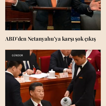
ABD’den Netanyahu’ya karşı şok çıkış
GÜNDEM