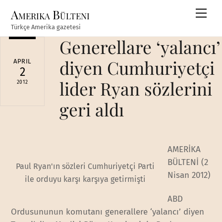
Skip
Amerika Bülteni
Men
to
Türkçe Amerika gazetesi
content
Generellare ‘yalancı’
diyen Cumhuriyetçi
APRIL
2
lider Ryan sözlerini
2012
geri aldı
AMERİKA
BÜLTENİ (2
Paul Ryan'ın sözleri Cumhuriyetçi Parti
Nisan 2012)
ile orduyu karşı karşıya getirmişti
ABD
Ordusununun komutanı generallere ‘yalancı’ diyen