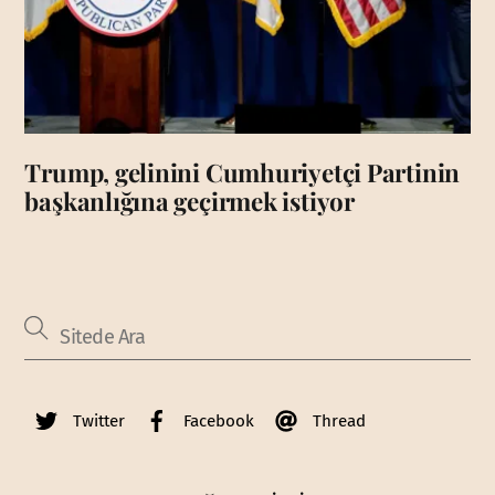
Trump, gelinini Cumhuriyetçi Partinin
başkanlığına geçirmek istiyor
Twitter
Facebook
Thread