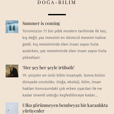
DOĞA-BİLİM
Summer is coming
Türümüzün 11 bin yıllık modern tarihinde ilk kez,
kış değil, yaz mevsimi en ölümcül mevsim haline
geldi. Kış mevsiminde ölen insan sayısı hızla
azalırken, yaz mevsiminde ölen insan sayısı hızla
yükseliyor.
‘Her şey her şeyle irtibatlı’
19. yüzyılın en ünlü bilim insanıydı. Sonra bütün
dünyada unutuldu. Doğa, ekoloji, iklim, insan
hakları konusundaki çok erken uyarıları ile ne
kadar önemli olduğu keşfedilinceye kadar...
Ufku görünmeyen bembeyaz bir karanlıkta
yürüyenler