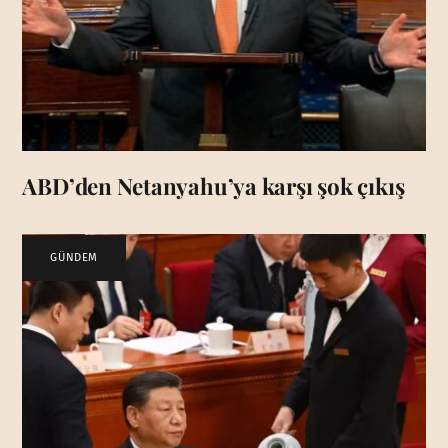
ABD’den Netanyahu’ya karşı şok çıkış
GÜNDEM