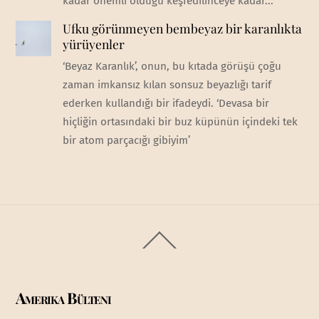
kadar önemli olduğu keşfedilinceye kadar...
Ufku görünmeyen bembeyaz bir karanlıkta
yürüyenler
‘Beyaz Karanlık’, onun, bu kıtada görüşü çoğu
zaman imkansız kılan sonsuz beyazlığı tarif
ederken kullandığı bir ifadeydi. ‘Devasa bir
hiçliğin ortasındaki bir buz küpünün içindeki tek
bir atom parçacığı gibiyim’
Back
To
Top
Amerika Bülteni