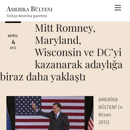
Skip
Amerika Bülteni
Men
to
Türkçe Amerika gazetesi
content
Mitt Romney,
Maryland,
APRIL
4
Wisconsin ve DC’yi
2012
kazanarak adaylığa
biraz daha yaklaştı
AMERİKA
BÜLTENİ (4
Nisan
2012)