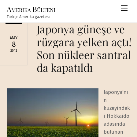
Skip
Amerika Bülteni
Men
to
Türkçe Amerika gazetesi
content
Japonya güneşe ve
rüzgara yelken açtı!
MAY
8
Son nükleer santral
2012
da kapatıldı
Japonya’nı
n
kuzeyindek
i Hokkaido
adasında
bulunan