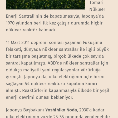
Tomari
Nükleer
Enerji Santrali’nin de kapatılmasıyla, Japonya’da
1970 yılından beri ilk kez çalışır durumda hiçbir
nükleer reaktör kalmadı.
11 Mart 2011 depremi sonrası yaşanan Fukuşima
felaketi, dünyada nükleer santrallar ile ilgili büyük
bir tartışma başlatmış, birçok ülkede çok sayıda
santral kapatılmıştı. ABD’de nükleer santrallar için
oldukça maliyetli yeni regülasyonlar yürürlüğe
girmişti. Japonya da, ülke elektriğinin üçte birini
sağlayan 54 nükleer reaktörü kapatma kararı
almıştı. Reaktörlerin kapanmasıyla ülkede bir yeşil
enerji devrimi olması bekleniyor.
Japonya Başbakanı
Yoshihiko Noda
, 2030’a kadar
ülke elektriğinin yüzde 25-35 oranında yenilenebilir