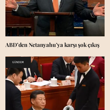
ABD’den Netanyahu’ya karşı şok çıkış
GÜNDEM