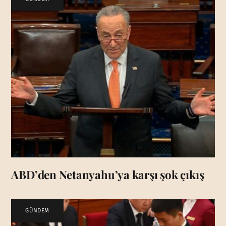
ABD’den Netanyahu’ya karşı şok çıkış
GÜNDEM