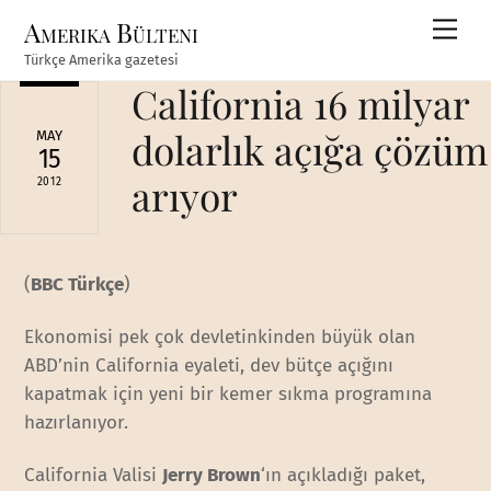
Skip
Amerika Bülteni
Men
to
Türkçe Amerika gazetesi
content
California 16 milyar
dolarlık açığa çözüm
MAY
15
arıyor
2012
(
BBC Türkçe
)
Ekonomisi pek çok devletinkinden büyük olan
ABD’nin California eyaleti, dev bütçe açığını
kapatmak için yeni bir kemer sıkma programına
hazırlanıyor.
California Valisi
Jerry Brown
‘ın açıkladığı paket,