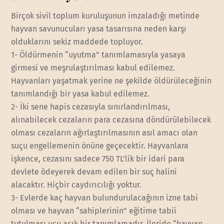
Birçok sivil toplum kuruluşunun imzaladığı metinde
hayvan savunucuları yasa tasarısına neden karşı
olduklarını sekiz maddede topluyor.
1- Öldürmenin “uyutma” tanımlamasıyla yasaya
girmesi ve meşrulaştırılması kabul edilemez.
Hayvanları yaşatmak yerine ne şekilde öldürüleceğinin
tanımlandığı bir yasa kabul edilemez.
2- İki sene hapis cezasıyla sınırlandırılması,
alınabilecek cezaların para cezasına döndürülebilecek
olması cezaların ağırlaştırılmasının asıl amacı olan
suçu engellemenin önüne geçecektir. Hayvanlara
işkence, cezasını sadece 750 TL’lik bir idari para
devlete ödeyerek devam edilen bir suç halini
alacaktır. Hiçbir caydırıcılığı yoktur.
3- Evlerde kaç hayvan bulundurulacağının izne tabi
olması ve hayvan “sahiplerinin” eğitime tabii
tutulması ucu açık bir tanımlamadır. İleride “hayvan