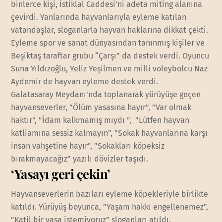
binlerce kişi, İstiklal Caddesi’ni adeta miting alanına
çevirdi. Yanlarında hayvanlarıyla eyleme katılan
vatandaşlar, sloganlarla hayvan haklarına dikkat çekti.
Eyleme spor ve sanat dünyasından tanınmış kişiler ve
Beşiktaş taraftar grubu “Çarşı” da destek verdi. Oyuncu
Suna Yıldızoğlu, Yeliz Yeşilmen ve milli voleybolcu Naz
Aydemir de hayvan eyleme destek verdi.
Galatasaray Meydanı’nda toplanarak yürüyüşe geçen
hayvanseverler, ”Ölüm yasasına hayır”, ”Var olmak
haktır”, ”İdam kalkmamış mıydı ”, ”Lütfen hayvan
katliamına sessiz kalmayın”, ”Sokak hayvanlarına karşı
insan vahşetine hayır”, ”Sokakları köpeksiz
bırakmayacağız” yazılı dövizler taşıdı.
‘Yasayı geri çekin’
Hayvanseverlerin bazıları eyleme köpekleriyle birlikte
katıldı. Yürüyüş boyunca, ”Yaşam hakkı engellenemez”,
”Katil bir yasa istemiyoruz” sloganları atıldı.