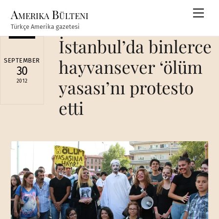
Skip
Amerika Bülteni
Men
to
Türkçe Amerika gazetesi
content
İstanbul’da binlerce
hayvansever ‘ölüm
SEPTEMBER
30
yasası’nı protesto
2012
etti