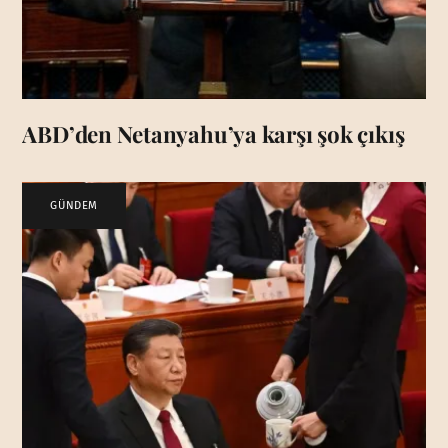
ABD’den Netanyahu’ya karşı şok çıkış
GÜNDEM