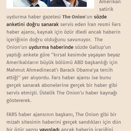
Amerikan
satirik
uydurma haber gazetesi
The Onion
’un
sözde
anketini doğru sanarak
servis eden İran resmi Fars
haber ajansı, kaynak için özür dledi ancak haberin
içeriğinin doğru olduğunu savunuyor. The
Onion’un
uydurma haberinde
sözde Gallup’un
yaptığı ankete göre ‘’kırsal kesimde yaşayan beyaz
Amerikalıların büyük bölümü ABD başkanlığı için
Mahmut Ahmedinecat’ı Barack Obama’ya tercih
ettiği’’ yer alıyordu. Fars haber ajansı ise bunu
gerçek sanarak abonelerine gerçek bir haber gibi
servis etmişti. Üstelik The Onion’u haber kaynağı
göstererek.
FARS haber ajansının başkanı, The Onion gibi bir
mizah sitesinin haberini gerçek sandıkları için dün
bir özür yazısı
yayınladı
ancak haberin içeriğini