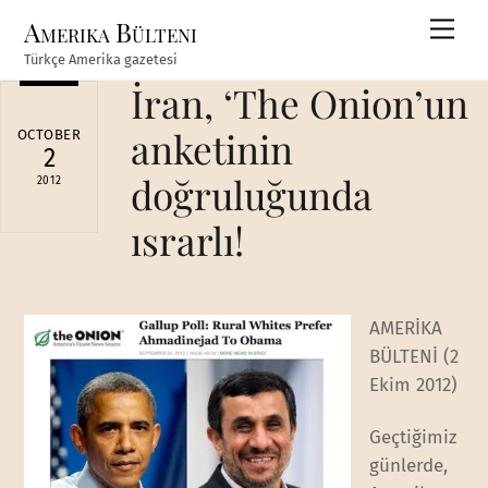
Skip
Amerika Bülteni
Men
to
Türkçe Amerika gazetesi
content
İran, ‘The Onion’un
anketinin
OCTOBER
2
doğruluğunda
2012
ısrarlı!
AMERİKA
BÜLTENİ (2
Ekim 2012)
Geçtiğimiz
günlerde,