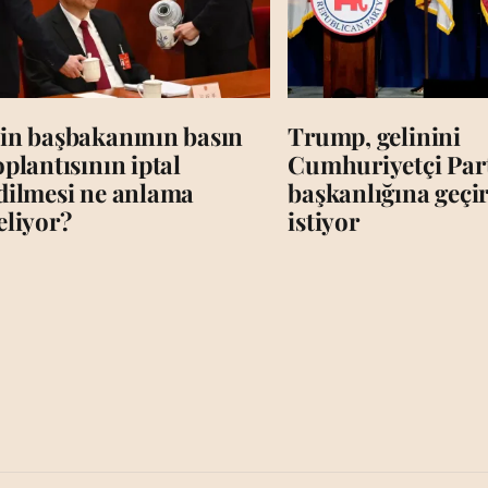
in başbakanının basın
Trump, gelinini
oplantısının iptal
Cumhuriyetçi Par
dilmesi ne anlama
başkanlığına geç
eliyor?
istiyor