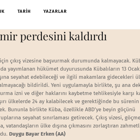
UK
TARİH
YAZARLAR
mir perdesini kaldırdı
k için çıkış vizesine başvurmak durumunda kalmayacak. Kü
’da yayımlanan hükümet duyurusunda Kübalıların 13 Ocak 
dışına seyahat edebileceği ve ilgili makamlara gidecekleri 
yacağı bildirildi. Yeni uygulamayla birlikte, şu ana de
turma izni ve diğer haklarını kaybetme tehlikesiyle karşı k
ırı ülkelerde 24 ay kalabilecek ve gerektiğinde bu sürenin
ek. Bununla birlikte Küba, özellikle ABD’ye beyin göçünü
uplarına seyahat sınırlaması getirecek. Çıkış vizesi, göçm
, vatandaşların ülke dışına çıkmasını zorlaştıran zahmetli
rdu.
Duygu Bayar Erken (AA)