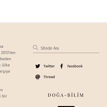
ba
2013’ten
ülkeden
k ülke
Twitter
Facebook
arşıya
Thread
en
DOĞA-BİLİM
 bir