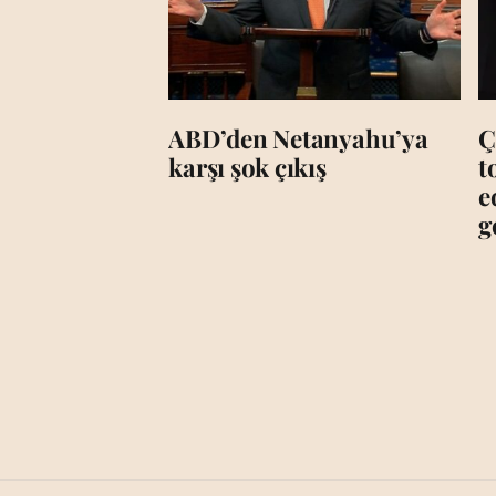
ABD’den Netanyahu’ya
Ç
karşı şok çıkış
t
e
g