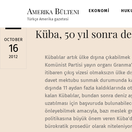
Skip
Amerika Bülteni
to
EKONOMİ
HUK
content
Türkçe Amerika gazetesi
Küba, 50 yıl sonra de
OCTOBER
16
2012
Kübalılar artık ülke dışına çıkabilme
Komünist Partisi yayın organı Granma
itibaren çıkış vizesi olmaksızın ülke 
davet mektubu sunmak durumunda kalma
dışında 11 aydan fazla kaldıklarında o
kalan Kübalılar, bundan sonra deniz aş
uzatılması için başvuruda bulunabilec
önleyebilmek amacıyla, bazı meslek gr
politikasına büyük önem veren Küba’da
bürokratik prosedür olarak niteleniyo