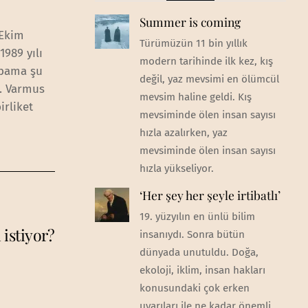
Summer is coming
 Ekim
Türümüzün 11 bin yıllık
1989 yılı
modern tarihinde ilk kez, kış
Obama şu
değil, yaz mevsimi en ölümcül
r. Varmus
mevsim haline geldi. Kış
irliket
mevsiminde ölen insan sayısı
hızla azalırken, yaz
mevsiminde ölen insan sayısı
hızla yükseliyor.
‘Her şey her şeyle irtibatlı’
19. yüzyılın en ünlü bilim
istiyor?
insanıydı. Sonra bütün
dünyada unutuldu. Doğa,
ekoloji, iklim, insan hakları
konusundaki çok erken
uyarıları ile ne kadar önemli