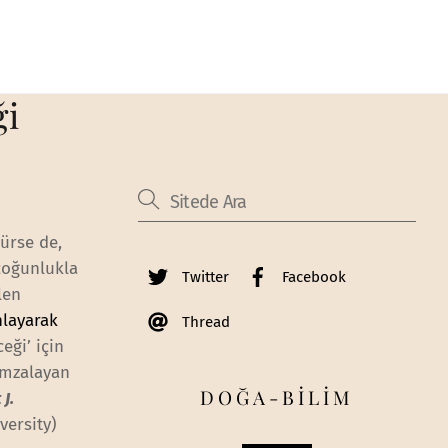
ği
ürse de,
çoğunlukla
Twitter
Facebook
len
nlayarak
Thread
eği’ için
imzalayan
DOĞA-BİLİM
J.
versity)