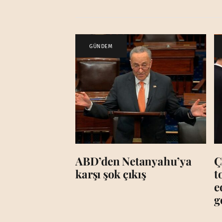
GÜNDEM
ABD’den Netanyahu’ya
Ç
karşı şok çıkış
t
e
g