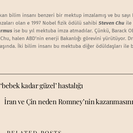
kan bilim insanı benzeri bir mektup imzalamış ve bu sayı
mzaları olan e 1997 Nobel fizik ödülü sahibi
Steven Chu
ile 
armus
ise bu yıl mektuba imza atmadılar. Çünkü, Barack 
hu, halen ABD’nin enerji Bakanlığı görevini yürütüyor. D
şında. İki bilim insanı bu mektuba diğer ödüldaşları ile b
bebek kadar güzel’ hastalığı
İran ve Çin neden Romney’nin kazanmasını 
RELATED POSTS