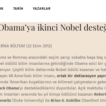
UK
TARİH
YAZARLAR
Obama’ya ikinci Nobel deste
RİKA BÜLTENİ (22 Ekim 2012)
ma ve Romney arasındaki seçim yarışı sokakta başa baş s
el ödüllü bilim insanlarına gelindiğinde Obama ezici bir 
anıyor. Çeşitli bilim dallarında Nobel ödülü kazanan ve ha
ayan 68 Amerikalı bilim insanı,
ortak bir deklarasyon yayı
imde ‘Amerikan kuşaklarının ve bilimsel çalışmaların gelec
ack Obama
’yı desteklediklerini duyurdular. Açık mektubu 
im insanları arasında bu yıl kimya ödülünü kazanan
Robert 
kowitz
(Duke University) ile
Brian K. Kobilka
(Stanford Uni