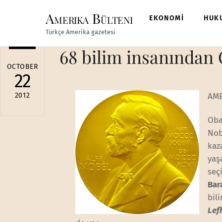
Skip
Amerika Bülteni
to
EKONOMİ
HUK
content
Türkçe Amerika gazetesi
68 bilim insanından 
OCTOBER
22
2012
AME
Oba
Nob
kaz
yaş
seç
Bar
bil
Lef