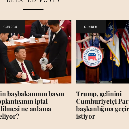
GÜNDEM
GÜNDEM
in başbakanının basın
Trump, gelinini
oplantısının iptal
Cumhuriyetçi Par
dilmesi ne anlama
başkanlığına geç
eliyor?
istiyor