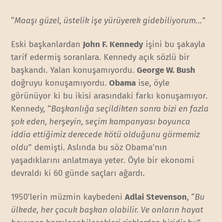
“
Maaşı güzel, üstelik işe yürüyerek gidebiliyorum…
”
Eski başkanlardan
John F. Kennedy
işini bu şakayla
tarif edermiş soranlara. Kennedy açık sözlü bir
başkandı. Yalan konuşamıyordu.
George W. Bush
doğruyu konuşamıyordu.
Obama
ise, öyle
görünüyor ki bu ikisi arasındaki farkı konuşamıyor.
Kennedy, “
Başkanlığa seçildikten sonra bizi en fazla
şok eden, herşeyin, seçim kampanyası boyunca
iddia ettiğimiz derecede kötü olduğunu görmemiz
oldu
” demişti. Aslında bu söz Obama’nın
yaşadıklarını anlatmaya yeter. Öyle bir ekonomi
devraldı ki 60 günde saçları ağardı.
1950’lerin müzmin kaybedeni
Adlai Stevenson
, “
Bu
ülkede, her çocuk başkan olabilir. Ve onların hayat