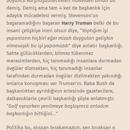
boyunca karşılaşabilecekleri risklerden biridir bu
”
demiş. Demiş ama tam 4 kez de başkanlık için
adaylık mücadelesi vermiş. Stevenson’un
başaramadığını başaran
Harry Truman
belki de bu
insani çelişkiye ironi olsun diye, “
Yaptığım işi
yapanların hiçbiri eğer mizah duyguları gelişkin
olmasaydı bu işi yapamazdı
” diye anlatır başkanlığı.
Sahte gülücüklerden, bitmez tükenmez
merasimlerden, hiç tanımadığı insanlara durmadan
övgüler dizmekten, hiç tanımadığı insanlar
tarafından durmadan övgüler dizilmekten yakındığı
onlarca konuşması var Truman’ın. Baba Bush da
başkanlıktan ayrıldığının ertesinde gazetecilere,
dalkavuklarla çevrili başkanlığı şöyle anlatmıştı:
“
Golf oynarken yenilmeye başlayınca anladım
başkanlığın bittiğini…
”
Politika bu, alışsan bırakamazsın, sen bıraksan o