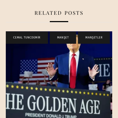
RELATED POSTS
CEMAL TUNCDEMİR
,
MANŞET
,
MANŞETLER