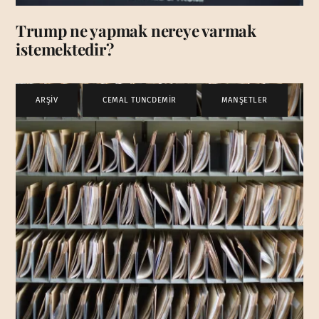
Trump ne yapmak nereye varmak
istemektedir?
ARŞİV
,
CEMAL TUNCDEMİR
,
MANŞETLER