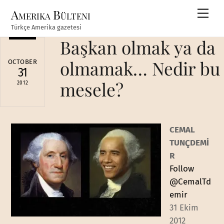
Skip
Amerika Bülteni
Men
to
Türkçe Amerika gazetesi
content
Başkan olmak ya da
olmamak… Nedir bu
OCTOBER
31
mesele?
2012
CEMAL
TUNÇDEMİ
R
Follow
@CemalTd
emir
31 Ekim
2012