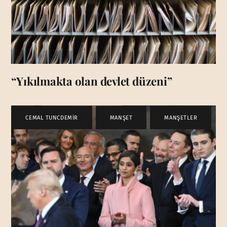
“Yıkılmakta olan devlet düzeni”
CEMAL TUNCDEMİR
,
MANŞET
,
MANŞETLER