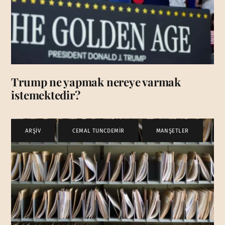
Trump ne yapmak nereye varmak
istemektedir?
ARŞİV
,
CEMAL TUNCDEMİR
,
MANŞETLER