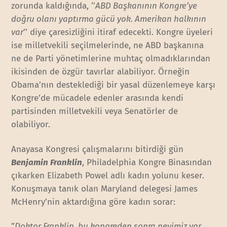
zorunda kaldığında, ‘’
ABD Başkanının Kongre’ye
doğru olanı yaptırma gücü yok. Amerikan halkının
var
’’ diye çaresizliğini itiraf edecekti. Kongre üyeleri
ise milletvekili seçilmelerinde, ne ABD başkanına
ne de Parti yönetimlerine muhtaç olmadıklarından
ikisinden de özgür tavırlar alabiliyor. Örneğin
Obama’nın desteklediği bir yasal düzenlemeye karşı
Kongre’de mücadele edenler arasında kendi
partisinden milletvekili veya Senatörler de
olabiliyor.
Anayasa Kongresi çalışmalarını bitirdiği gün
Benjamin Franklin
, Philadelphia Kongre Binasından
çıkarken Elizabeth Powel adlı kadın yolunu keser.
Konuşmaya tanık olan Maryland delegesi James
McHenry’nin aktardığına göre kadın sorar:
”
Doktor Franklin, bu kongreden sonra neyimiz var