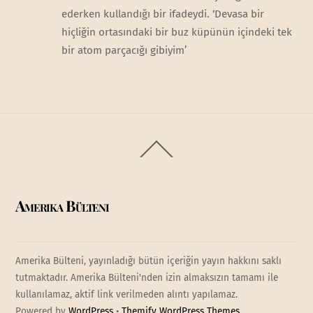
ederken kullandığı bir ifadeydi. ‘Devasa bir
hiçliğin ortasındaki bir buz küpünün içindeki tek
bir atom parçacığı gibiyim’
Back
To
Top
Amerika Bülteni
Amerika Bülteni, yayınladığı bütün içeriğin yayın hakkını saklı
tutmaktadır. Amerika Bülteni'nden izin almaksızın tamamı ile
kullanılamaz, aktif link verilmeden alıntı yapılamaz.
Powered by
WordPress
•
Themify WordPress Themes