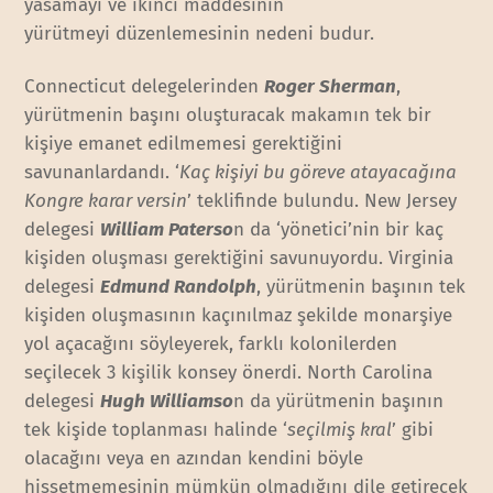
yasamayı ve ikinci maddesinin
yürütmeyi düzenlemesinin nedeni budur.
Connecticut delegelerinden
Roger Sherman
,
yürütmenin başını oluşturacak makamın tek bir
kişiye emanet edilmemesi gerektiğini
savunanlardandı. ‘
Kaç kişiyi bu göreve atayacağına
Kongre karar versin
’ teklifinde bulundu. New Jersey
delegesi
William Paterso
n da ‘yönetici’nin bir kaç
kişiden oluşması gerektiğini savunuyordu. Virginia
delegesi
Edmund Randolph
, yürütmenin başının tek
kişiden oluşmasının kaçınılmaz şekilde monarşiye
yol açacağını söyleyerek, farklı kolonilerden
seçilecek 3 kişilik konsey önerdi. North Carolina
delegesi
Hugh Williamso
n da yürütmenin başının
tek kişide toplanması halinde ‘
seçilmiş kral
’ gibi
olacağını veya en azından kendini böyle
hissetmemesinin mümkün olmadığını dile getirecek