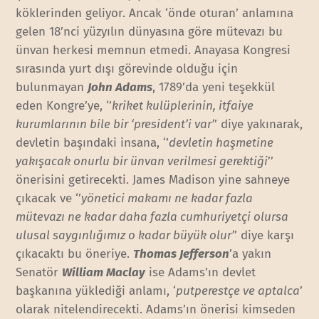
köklerinden geliyor. Ancak ‘önde oturan’ anlamına
gelen 18’nci yüzyılın dünyasına göre mütevazı bu
ünvan herkesi memnun etmedi. Anayasa Kongresi
sırasında yurt dışı görevinde olduğu için
bulunmayan
John Adams
, 1789’da yeni teşekkül
eden Kongre’ye, ‘’
kriket kulüplerinin, itfaiye
kurumlarının bile bir ‘president’i var’
’ diye yakınarak,
devletin başındaki insana, ‘’
devletin haşmetine
yakışacak onurlu bir ünvan verilmesi gerektiği
’’
önerisini getirecekti. James Madison yine sahneye
çıkacak ve ‘’
yönetici makamı ne kadar fazla
mütevazı ne kadar daha fazla cumhuriyetçi olursa
ulusal saygınlığımız o kadar büyük olur’
’ diye karşı
çıkacaktı bu öneriye.
Thomas Jefferson
’a yakın
Senatör
William Maclay
ise Adams’ın devlet
başkanına yüklediği anlamı, ‘
putperestçe ve aptalca
’
olarak nitelendirecekti. Adams’ın önerisi kimseden