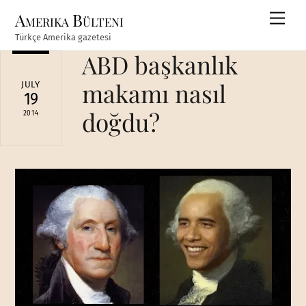
Skip
Amerika Bülteni
Men
to
Türkçe Amerika gazetesi
content
ABD başkanlık
makamı nasıl
JULY
19
doğdu?
2014