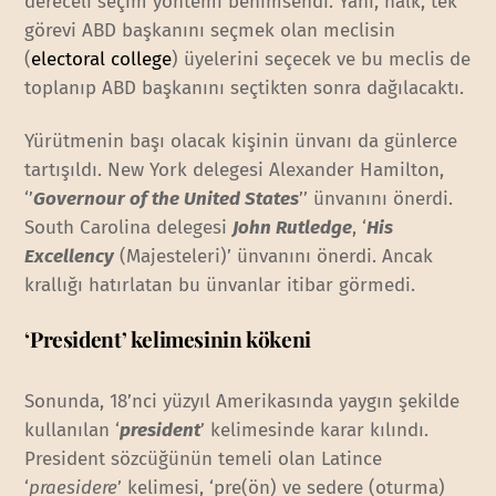
dereceli seçim yöntemi benimsendi. Yani, halk, tek
görevi ABD başkanını seçmek olan meclisin
(
electoral college
) üyelerini seçecek ve bu meclis de
toplanıp ABD başkanını seçtikten sonra dağılacaktı.
Yürütmenin başı olacak kişinin ünvanı da günlerce
tartışıldı. New York delegesi Alexander Hamilton,
‘’
Governour of the United States
’’ ünvanını önerdi.
South Carolina delegesi
John Rutledge
, ‘
His
Excellency
(Majesteleri)’ ünvanını önerdi. Ancak
krallığı hatırlatan bu ünvanlar itibar görmedi.
‘President’ kelimesinin kökeni
Sonunda, 18’nci yüzyıl Amerikasında yaygın şekilde
kullanılan ‘
president
’ kelimesinde karar kılındı.
President sözcüğünün temeli olan Latince
‘
praesidere
’ kelimesi, ‘pre(ön) ve sedere (oturma)