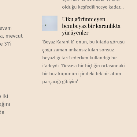
olduğu keşfedilinceye kadar...
Ufku görünmeyen
bembeyaz bir karanlıkta
 devam
yürüyenler
da, mevcut
‘Beyaz Karanlık’, onun, bu kıtada görüşü
e 31’i
çoğu zaman imkansız kılan sonsuz
beyazlığı tarif ederken kullandığı bir
ifadeydi. ‘Devasa bir hiçliğin ortasındaki
bir buz küpünün içindeki tek bir atom
parçacığı gibiyim’
 iki
ağını
de