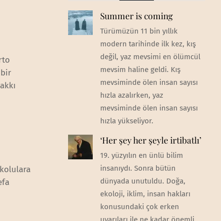
Summer is coming
Türümüzün 11 bin yıllık
modern tarihinde ilk kez, kış
değil, yaz mevsimi en ölümcül
rto
mevsim haline geldi. Kış
bir
mevsiminde ölen insan sayısı
hakkı
hızla azalırken, yaz
mevsiminde ölen insan sayısı
hızla yükseliyor.
‘Her şey her şeyle irtibatlı’
19. yüzyılın en ünlü bilim
insanıydı. Sonra bütün
ikolulara
dünyada unutuldu. Doğa,
efa
ekoloji, iklim, insan hakları
konusundaki çok erken
uyarıları ile ne kadar önemli