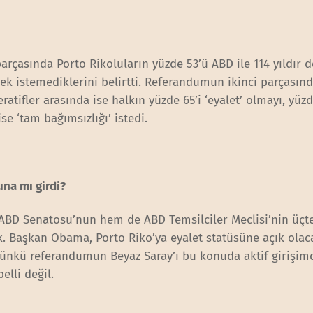
 parçasında Porto Rikoluların yüzde 53’ü ABD ile 114 yıldır
ek istemediklerini belirtti. Referandumun ikinci parçasın
atifler arasında ise halkın yüzde 65’i ‘eyalet’ olmayı, yüzd
e ‘tam bağımsızlığı’ istedi.
una mı girdi?
ABD Senatosu’nun hem de ABD Temsilciler Meclisi’nin üçte
. Başkan Obama, Porto Riko’ya eyalet statüsüne açık olac
günkü referandumun Beyaz Saray’ı bu konuda aktif girişim
lli değil.