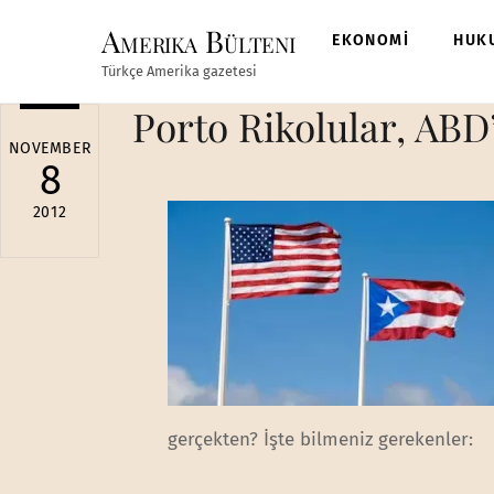
Skip
Amerika Bülteni
to
EKONOMİ
HUK
content
Türkçe Amerika gazetesi
Porto Rikolular, ABD’
NOVEMBER
8
2012
gerçekten? İşte bilmeniz gerekenler: