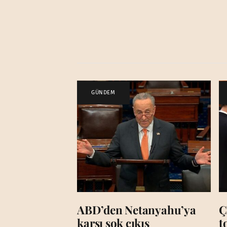
GÜNDEM
ABD’den Netanyahu’ya
Ç
karşı şok çıkış
t