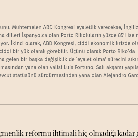
runu. Muhtemelen ABD Kongresi eyaletlik verecekse, İngiliz
na dilleri İspanyolca olan Porto Rikoluların yüzde 85’i ise
liyor. İkinci olarak, ABD Kongresi, ciddi ekonomik krizde o
ciddi bir yük olarak görebilir. Üçünü olarak Porto Riko’da
gelen bir başka değişiklik de ‘eyalet olma’ sürecini sıkı
lmasından yana olan valisi Luis Fortuno, Salı akşamı yapıl
evcut statüsünü sürdürmesinden yana olan Alejandro Garc
menlik reformu ihtimali hiç olmadığı kadar 