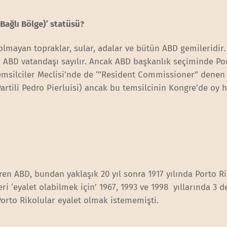
 Bağlı Bölge)’ statüsü?
olmayan topraklar, sular, adalar ve bütün ABD gemileridir.
k ABD vatandaşı sayılır. Ancak ABD başkanlık seçiminde Po
Temsilciler Meclisi’nde de ‘”Resident Commissioner” denen 
artili Pedro Pierluisi) ancak bu temsilcinin Kongre’de oy 
en ABD, bundan yaklaşık 20 yıl sonra 1917 yılında Porto R
i ‘eyalet olabilmek için’ 1967, 1993 ve 1998 yıllarında 3 d
orto Rikolular eyalet olmak istememişti.