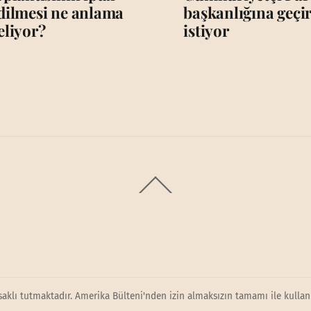
dilmesi ne anlama
başkanlığına geç
eliyor?
istiyor
Back
To
Top
saklı tutmaktadır. Amerika Bülteni'nden izin almaksızın tamamı ile kullanı