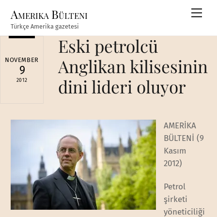
Skip
Amerika Bülteni
Men
to
Türkçe Amerika gazetesi
content
Eski petrolcü
Anglikan kilisesinin
NOVEMBER
9
dini lideri oluyor
2012
AMERİKA
BÜLTENİ (9
Kasım
2012)
Petrol
şirketi
yöneticiliği