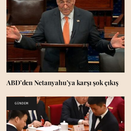
ABD’den Netanyahu’ya karşı şok çıkış
GÜNDEM