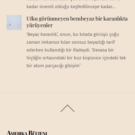
kadar önemli olduğu keşfedilinceye kadar...
Ufku görünmeyen bembeyaz bir karanlıkta
yürüyenler
‘Beyaz Karanlık’, onun, bu kıtada görüşü çoğu
zaman imkansız kılan sonsuz beyazlığı tarif
ederken kullandığı bir ifadeydi. ‘Devasa bir
hiçliğin ortasındaki bir buz küpünün içindeki tek
bir atom parçacığı gibiyim’
Back
To
Top
Amerika Bülteni