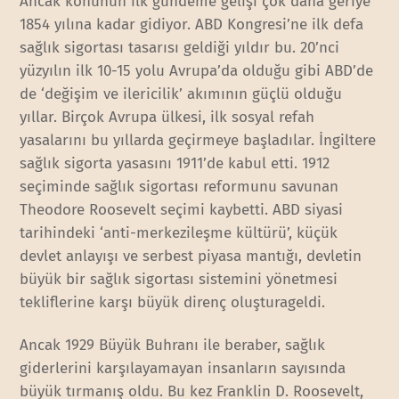
Ancak konunun ilk gündeme gelişi çok daha geriye
1854 yılına kadar gidiyor. ABD Kongresi’ne ilk defa
sağlık sigortası tasarısı geldiği yıldır bu. 20’nci
yüzyılın ilk 10-15 yolu Avrupa’da olduğu gibi ABD’de
de ‘değişim ve ilericilik’ akımının güçlü olduğu
yıllar. Birçok Avrupa ülkesi, ilk sosyal refah
yasalarını bu yıllarda geçirmeye başladılar. İngiltere
sağlık sigorta yasasını 1911’de kabul etti. 1912
seçiminde sağlık sigortası reformunu savunan
Theodore Roosevelt seçimi kaybetti. ABD siyasi
tarihindeki ‘anti-merkezileşme kültürü’, küçük
devlet anlayışı ve serbest piyasa mantığı, devletin
büyük bir sağlık sigortası sistemini yönetmesi
tekliflerine karşı büyük direnç oluşturageldi.
Ancak 1929 Büyük Buhranı ile beraber, sağlık
giderlerini karşılayamayan insanların sayısında
büyük tırmanış oldu. Bu kez Franklin D. Roosevelt,