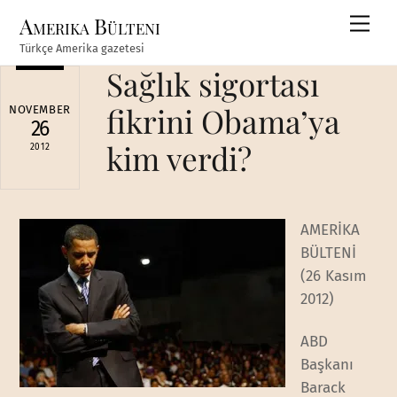
Skip
Amerika Bülteni
Men
to
Türkçe Amerika gazetesi
content
Sağlık sigortası
fikrini Obama’ya
NOVEMBER
26
kim verdi?
2012
AMERİKA
BÜLTENİ
(26 Kasım
2012)
ABD
Başkanı
Barack