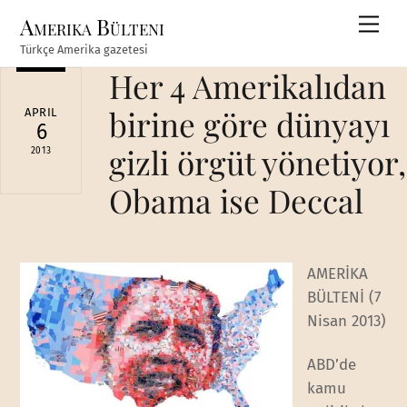
Skip
Amerika Bülteni
Men
to
Türkçe Amerika gazetesi
content
Her 4 Amerikalıdan
birine göre dünyayı
APRIL
6
gizli örgüt yönetiyor,
2013
Obama ise Deccal
AMERİKA
BÜLTENİ (7
Nisan 2013)
ABD’de
kamu