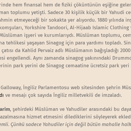
hrinde hem finansal hem de fiziki çöküntünün eşiğine gelen
n toplumu yetişti. Sadece 30 kişilik küçük bir Yahudi c
hmin etmeyeceği bir sokakta yer alıyordu. 1880 yılında in
 komşuları, Yorkshire Tandoori, Al-Hijaab Islamic Clothing
 Müslüman işyeri ve kurumlarıydı. Müslüman toplumu, ce
nma tehlikesi yaşayan Sinagog için para yardımı topladı. S
atısı da Kahlid Pervaiz adlı Müslümanın bağışladığı 2000 
esi engellendi. Aynı zamanda sinagog yakınındaki Drummo
erinin park yerini de Sinagog cemaatine ücretsiz park yeri
e Galloway, İngiliz Parlamentosu web sitesinden şehrin M
dı
ve mesajı çok sayıda İngiliz milletvekili de imzaladı.
Karim
, şehirdeki Müslüman ve Yahudiler arasındaki bu da
almasına hizmet etmesini dilediklerini söyleyerek ekledi:
li. Çünkü sadece Yahudiler için değil bütün mahalle halkı