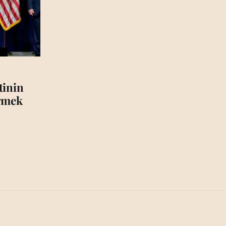
tinin
irmek