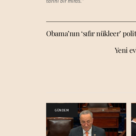
tarihi bir miras.
’’
Obama’nın ‘sıfır nükleer’ poli
Yeni ev
GÜNDEM