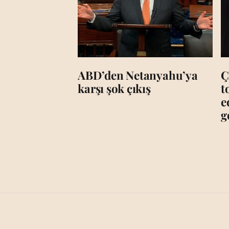
ABD’den Netanyahu’ya
Ç
karşı şok çıkış
t
e
g