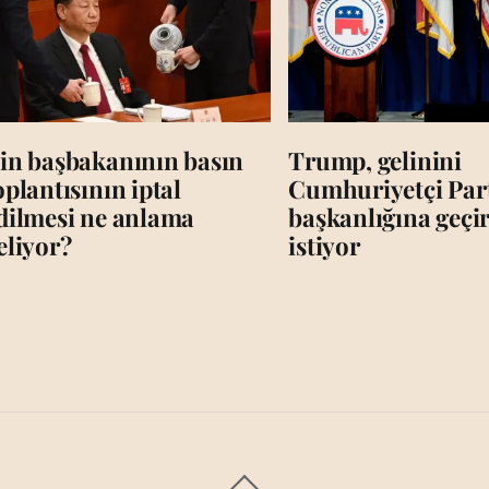
in başbakanının basın
Trump, gelinini
oplantısının iptal
Cumhuriyetçi Par
dilmesi ne anlama
başkanlığına geç
eliyor?
istiyor
Back