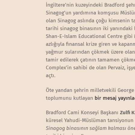
İngiltere’nin kuzeyindeki Bradford şe
Sinagog’un yardımına komşusu Müslüma
olan Sinagog aslında çoğu kimsenin ta
tarihi sinagog binasının iki yanındaki
Shan-E-Islam Educational Centre gibi
azlığıyla finansal krize giren ve kapa
yağmur sularından çökmek üzere olan ç
tamir edilerek çatının tamamen çökm
Complex’in sahibi de olan Pervaiz, işy
açtı.
Öte yandan şehrin milletvekili Georg
toplumunu kutlayan
bir mesaj yayınla
Bradford Cami Konseyi Başkanı
Zulfi 
küresel Yahudi-Müslüman tansiyonun az
Sinagog binasının sağlam kalması önem