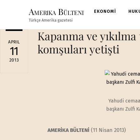
Skip
Amerika Bülteni
to
EKONOMİ
HUK
content
Türkçe Amerika gazetesi
Kapanma ve yıkılma 
APRIL
komşuları yetişti
11
2013
Yahudi cemaat
başkanı Zulfi 
AMERİKA BÜLTENİ
(11 Nisan 2013)