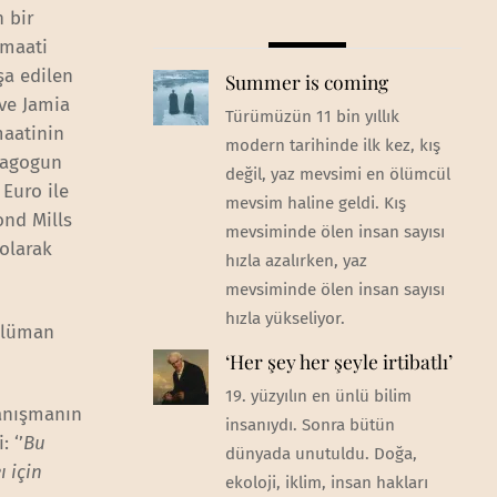
 bir
emaati
şa edilen
Summer is coming
 ve Jamia
Türümüzün 11 bin yıllık
maatinin
modern tarihinde ilk kez, kış
inagogun
değil, yaz mevsimi en ölümcül
Euro ile
mevsim haline geldi. Kış
nd Mills
mevsiminde ölen insan sayısı
 olarak
hızla azalırken, yaz
mevsiminde ölen insan sayısı
hızla yükseliyor.
üslüman
‘Her şey her şeyle irtibatlı’
19. yüzyılın en ünlü bilim
yanışmanın
insanıydı. Sonra bütün
 ‘’
Bu
dünyada unutuldu. Doğa,
 için
ekoloji, iklim, insan hakları