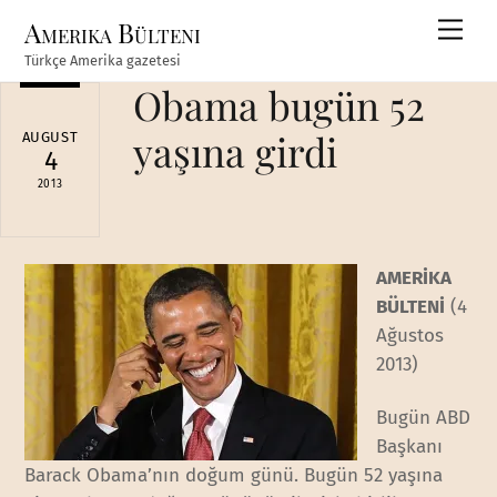
Skip
Amerika Bülteni
Men
to
Türkçe Amerika gazetesi
content
Obama bugün 52
yaşına girdi
AUGUST
4
2013
AMERİKA
BÜLTENİ
(4
Ağustos
2013)
Bugün ABD
Başkanı
Barack Obama’nın doğum günü. Bugün 52 yaşına