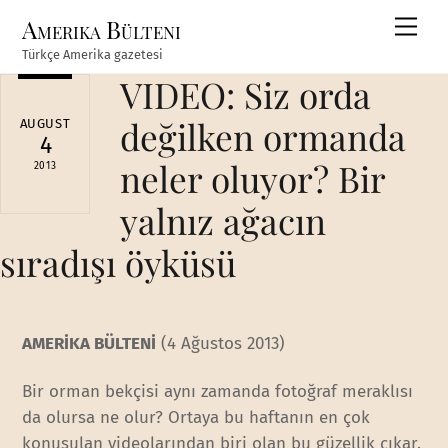
Skip
Amerika Bülteni
Men
to
Türkçe Amerika gazetesi
content
VIDEO: Siz orda
değilken ormanda
AUGUST
4
neler oluyor? Bir
2013
yalnız ağacın
sıradışı öyküsü
AMERİKA BÜLTENİ
(4 Ağustos 2013)
Bir orman bekçisi aynı zamanda fotoğraf meraklısı
da olursa ne olur? Ortaya bu haftanın en çok
konuşulan videolarından biri olan bu güzellik çıkar.