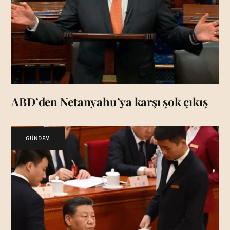
ABD’den Netanyahu’ya karşı şok çıkış
GÜNDEM