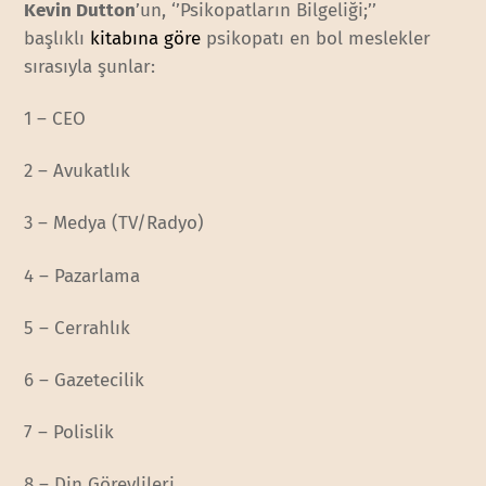
Kevin Dutton
’un, ‘’Psikopatların Bilgeliği;’’
başlıklı
kitabına göre
psikopatı en bol meslekler
sırasıyla şunlar:
1 – CEO
2 – Avukatlık
3 – Medya (TV/Radyo)
4 – Pazarlama
5 – Cerrahlık
6 – Gazetecilik
7 – Polislik
8 – Din Görevlileri