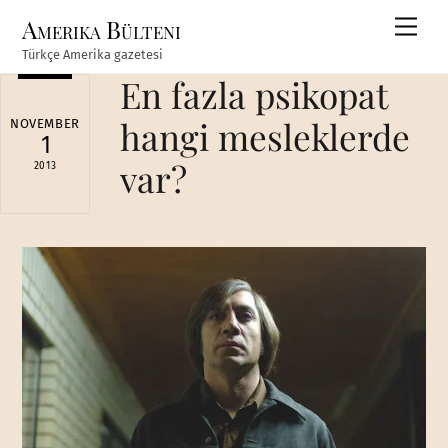
Skip
Amerika Bülteni
Men
to
Türkçe Amerika gazetesi
content
En fazla psikopat
hangi mesleklerde
NOVEMBER
1
var?
2013