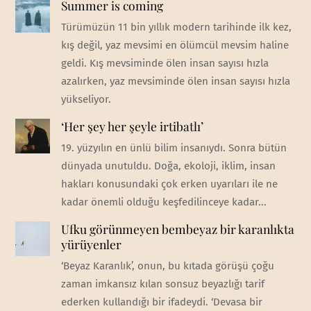
Summer is coming
Türümüzün 11 bin yıllık modern tarihinde ilk kez,
kış değil, yaz mevsimi en ölümcül mevsim haline
geldi. Kış mevsiminde ölen insan sayısı hızla
azalırken, yaz mevsiminde ölen insan sayısı hızla
yükseliyor.
‘Her şey her şeyle irtibatlı’
19. yüzyılın en ünlü bilim insanıydı. Sonra bütün
dünyada unutuldu. Doğa, ekoloji, iklim, insan
hakları konusundaki çok erken uyarıları ile ne
kadar önemli olduğu keşfedilinceye kadar...
Ufku görünmeyen bembeyaz bir karanlıkta
yürüyenler
‘Beyaz Karanlık’, onun, bu kıtada görüşü çoğu
zaman imkansız kılan sonsuz beyazlığı tarif
ederken kullandığı bir ifadeydi. ‘Devasa bir