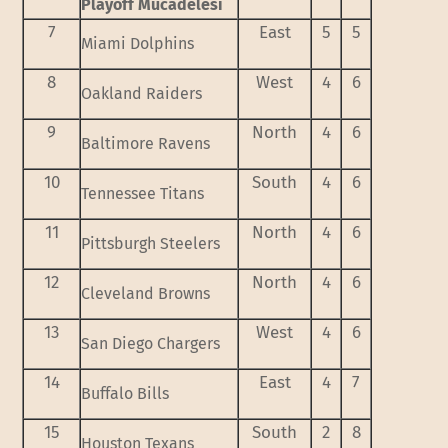
Playoff Mücadelesi
7
East
5
5
Miami Dolphins
8
West
4
6
Oakland Raiders
9
North
4
6
Baltimore Ravens
10
South
4
6
Tennessee Titans
11
North
4
6
Pittsburgh Steelers
12
North
4
6
Cleveland Browns
13
West
4
6
San Diego Chargers
14
East
4
7
Buffalo Bills
15
South
2
8
Houston Texans