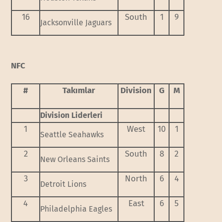
16
South
1
9
Jacksonville Jaguars
NFC
#
Takımlar
Division
G
M
Division Liderleri
1
West
10
1
Seattle Seahawks
2
South
8
2
New Orleans Saints
3
North
6
4
Detroit Lions
4
East
6
5
Philadelphia Eagles