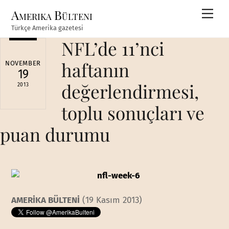
Skip
Amerika Bülteni
Men
to
Türkçe Amerika gazetesi
content
NFL’de 11’nci
haftanın
NOVEMBER
19
değerlendirmesi,
2013
toplu sonuçları ve
puan durumu
AMERİKA BÜLTENİ
(19 Kasım 2013)