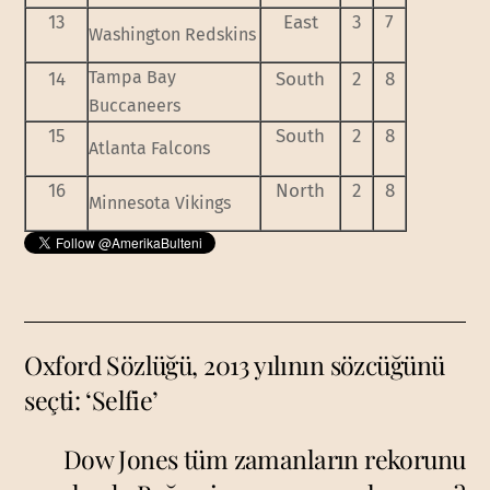
13
East
3
7
Washington Redskins
Tampa Bay
14
South
2
8
Buccaneers
15
South
2
8
Atlanta Falcons
16
North
2
8
Minnesota Vikings
Oxford Sözlüğü, 2013 yılının sözcüğünü
seçti: ‘Selfie’
Dow Jones tüm zamanların rekorunu