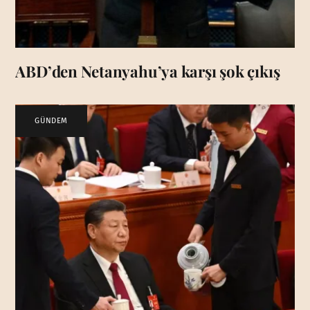
ABD’den Netanyahu’ya karşı şok çıkış
GÜNDEM