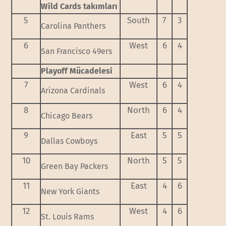
Wild Cards takımları
5
South
7
3
Carolina Panthers
6
West
6
4
San Francisco 49ers
Playoff Mücadelesi
7
West
6
4
Arizona Cardinals
8
North
6
4
Chicago Bears
9
East
5
5
Dallas Cowboys
10
North
5
5
Green Bay Packers
11
East
4
6
New York Giants
12
West
4
6
St. Louis Rams