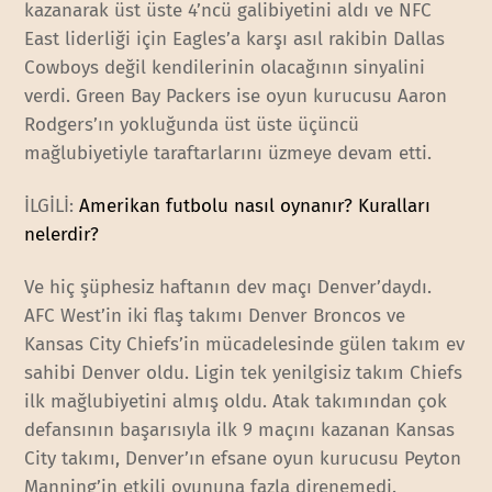
kazanarak üst üste 4’ncü galibiyetini aldı ve NFC
East liderliği için Eagles’a karşı asıl rakibin Dallas
Cowboys değil kendilerinin olacağının sinyalini
verdi. Green Bay Packers ise oyun kurucusu Aaron
Rodgers’ın yokluğunda üst üste üçüncü
mağlubiyetiyle taraftarlarını üzmeye devam etti.
İLGİLİ:
Amerikan futbolu nasıl oynanır? Kuralları
nelerdir?
Ve hiç şüphesiz haftanın dev maçı Denver’daydı.
AFC West’in iki flaş takımı Denver Broncos ve
Kansas City Chiefs’in mücadelesinde gülen takım ev
sahibi Denver oldu. Ligin tek yenilgisiz takım Chiefs
ilk mağlubiyetini almış oldu. Atak takımından çok
defansının başarısıyla ilk 9 maçını kazanan Kansas
City takımı, Denver’ın efsane oyun kurucusu Peyton
Manning’in etkili oyununa fazla direnemedi.