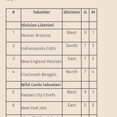
#
Takımlar
Division
G
M
Division Liderleri
1
West
9
1
Denver Broncos
2
South
7
3
Indianapolis Colts
3
East
7
3
New England Patriots
4
North
7
4
Cincinnati Bengals
Wild Cards takımları
5
West
9
1
Kansas City Chiefs
6
East
5
5
New York Jets