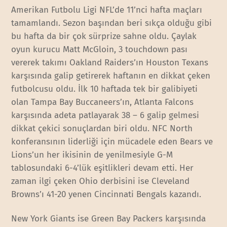
Amerikan Futbolu Ligi NFL’de 11’nci hafta maçları
tamamlandı. Sezon başından beri sıkça olduğu gibi
bu hafta da bir çok sürprize sahne oldu. Çaylak
oyun kurucu Matt McGloin, 3 touchdown pası
vererek takımı Oakland Raiders’ın Houston Texans
karşısında galip getirerek haftanın en dikkat çeken
futbolcusu oldu. İlk 10 haftada tek bir galibiyeti
olan Tampa Bay Buccaneers’ın, Atlanta Falcons
karşısında adeta patlayarak 38 – 6 galip gelmesi
dikkat çekici sonuçlardan biri oldu. NFC North
konferansının liderliği için mücadele eden Bears ve
Lions’un her ikisinin de yenilmesiyle G-M
tablosundaki 6-4’lük eşitlikleri devam etti. Her
zaman ilgi çeken Ohio derbisini ise Cleveland
Browns’ı 41-20 yenen Cincinnati Bengals kazandı.
New York Giants ise Green Bay Packers karşısında