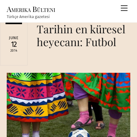
Skip
Amerika Bülteni
Men
to
Türkçe Amerika gazetesi
content
Tarihin en küresel
heyecanı: Futbol
JUNE
12
2014