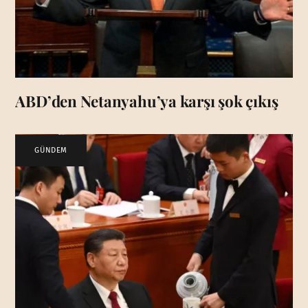
ABD’den Netanyahu’ya karşı şok çıkış
GÜNDEM