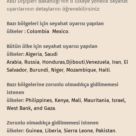
ABD Dışişleri Bakanlığı’nın o ülkeye yönelik seyahat
uyarılarının detaylarını öğrenebilirsiniz:
Bazı bölgeleri için seyahat uyarısı yapılan
ülkeler :
Colombia
Mexico
.
Bütün ülke için seyahat uyarısı yapılan
ülkeler:
Algeria
,
Saudi
Arabia
,
Russia
,
Honduras
,
Djibouti
,
Venezuela
,
Iran
,
El
Salvador
,
Burundi
,
Niger
,
Mozambique
,
Haiti
.
Bazı bölgelerine zorunlu olmadıkça gidilmemesi
istenen
ülkeler:
Philippines
,
Kenya
,
Mali
,
Mauritania
,
Israel,
West Bank, and Gaza
.
Zorunlu olmadıkça gidilmemesi istenen
ülkeler:
Guinea
,
Liberia
,
Sierra Leone
,
Pakistan
.