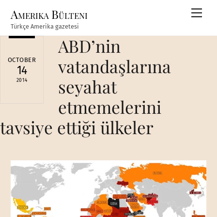
Skip
Amerika Bülteni
Men
to
Türkçe Amerika gazetesi
content
ABD’nin
vatandaşlarına
OCTOBER
14
seyahat
2014
etmemelerini
tavsiye ettiği ülkeler