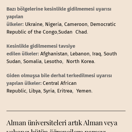
Bazı bölgelerine kesinlikle gidilmemesi uyarısı
yapılan
ülkeler:
Ukraine
,
Nigeria
,
Cameroon
,
Democratic
Republic of the Congo
,
Sudan
Chad
.
Kesinlikle gidilmemesi tavsiye
edilen ülkeler:
Afghanistan
,
Lebanon
,
Iraq
,
South
Sudan
,
Somalia
,
Lesotho
,
North Korea
.
Giden olmuşsa bile derhal terkedilmesi uyarısı
yapılan ülkeler:
Central African
Republic
,
Libya
,
Syria
,
Eritrea
,
Yemen
.
Alman üniversiteleri artık Alman veya
yabancı bütün öğrencilere parasız