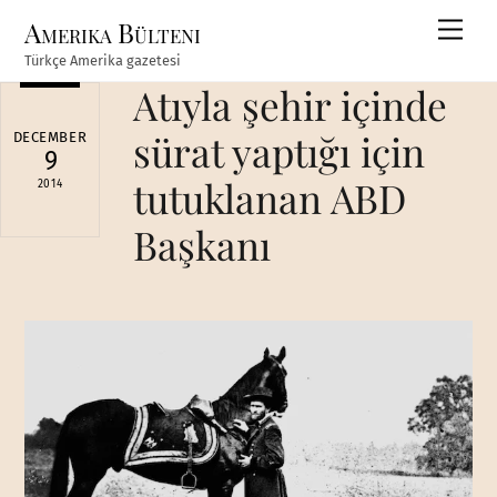
Skip
Amerika Bülteni
Men
to
Türkçe Amerika gazetesi
content
Atıyla şehir içinde
sürat yaptığı için
DECEMBER
9
tutuklanan ABD
2014
Başkanı