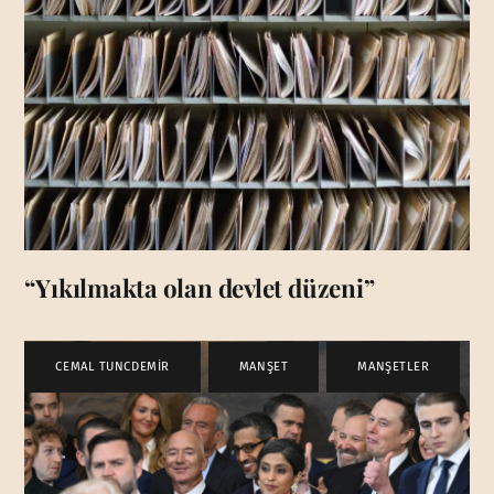
“Yıkılmakta olan devlet düzeni”
CEMAL TUNCDEMİR
,
MANŞET
,
MANŞETLER