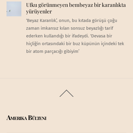
Ufku görünmeyen bembeyaz bir karanlıkta
yürüyenler
‘Beyaz Karanlık’, onun, bu kıtada görüşü çoğu
zaman imkansız kılan sonsuz beyazlığı tarif
ederken kullandığı bir ifadeydi. ‘Devasa bir
hiçliğin ortasındaki bir buz küpünün içindeki tek
bir atom parçacığı gibiyim’
Back
To
Top
Amerika Bülteni