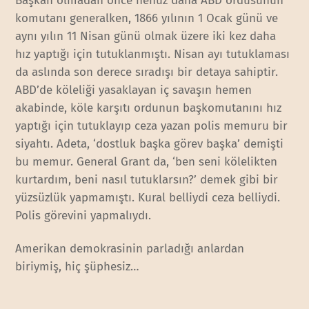
Başkan olmadan önce henüz daha ABD ordusunun
komutanı generalken, 1866 yılının 1 Ocak günü ve
aynı yılın 11 Nisan günü olmak üzere iki kez daha
hız yaptığı için tutuklanmıştı. Nisan ayı tutuklaması
da aslında son derece sıradışı bir detaya sahiptir.
ABD’de köleliği yasaklayan iç savaşın hemen
akabinde, köle karşıtı ordunun başkomutanını hız
yaptığı için tutuklayıp ceza yazan polis memuru bir
siyahtı. Adeta, ‘dostluk başka görev başka’ demişti
bu memur. General Grant da, ‘ben seni kölelikten
kurtardım, beni nasıl tutuklarsın?’ demek gibi bir
yüzsüzlük yapmamıştı. Kural belliydi ceza belliydi.
Polis görevini yapmalıydı.
Amerikan demokrasinin parladığı anlardan
biriymiş, hiç şüphesiz…