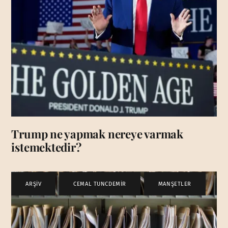
Trump ne yapmak nereye varmak
istemektedir?
ARŞİV
,
CEMAL TUNCDEMİR
,
MANŞETLER