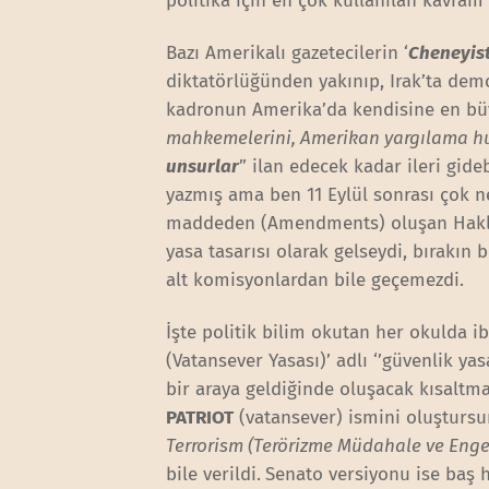
politika için en çok kullanılan kavram 
Bazı Amerikalı gazetecilerin ‘
Cheneyist
diktatörlüğünden yakınıp, Irak’ta dem
kadronun Amerika’da kendisine en bü
mahkemelerini, Amerikan yargılama 
unsurlar
” ilan edecek kadar ileri gide
yazmış ama ben 11 Eylül sonrası çok n
maddeden (Amendments) oluşan Haklar B
yasa tasarısı olarak gelseydi, bırakın
alt komisyonlardan bile geçemezdi.
İşte politik bilim okutan her okulda 
(Vatansever Yasası)’ adlı ‘’güvenlik ya
bir araya geldiğinde oluşacak kısaltm
PATRIOT
(vatansever) ismini oluştursun
Terrorism (Terörizme Müdahale ve Enge
bile verildi.
Senato versiyonu ise baş h