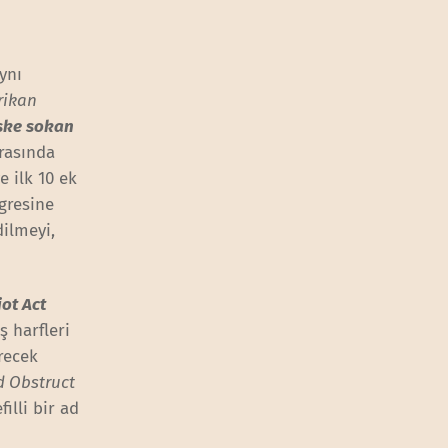
ynı
rikan
iske sokan
ırasında
 ilk 10 ek
gresine
dilmeyi,
iot Act
ş harfleri
recek
d Obstruct
filli bir ad