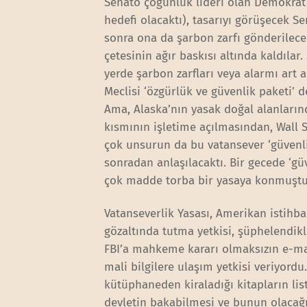
Senato çoğunluk lideri olan Demokrat 
hedefi olacaktı), tasarıyı görüşecek
sonra ona da şarbon zarfı gönderilecek
çetesinin ağır baskısı altında kaldıla
yerde şarbon zarfları veya alarmı art 
Meclisi ‘özgürlük ve güvenlik paketi’ 
Ama, Alaska’nın yasak doğal alanlarınd
kısmının işletime açılmasından, Wall S
çok unsurun da bu vatansever ‘güvenlik 
sonradan anlaşılacaktı. Bir gecede ‘gü
çok madde torba bir yasaya konmuştu
Vatanseverlik Yasası, Amerikan istihba
gözaltında tutma yetkisi, şüphelendikl
FBI’a mahkeme kararı olmaksızın e-mail,
mali bilgilere ulaşım yetkisi veriyord
kütüphaneden kiraladığı kitapların lis
devletin bakabilmesi ve bunun olacağ