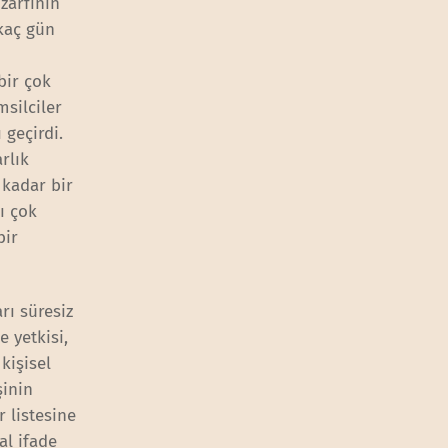
zarfının
kaç gün
bir çok
msilciler
 geçirdi.
rlık
 kadar bir
ı çok
bir
rı süresiz
 yetkisi,
kişisel
şinin
 listesine
al ifade