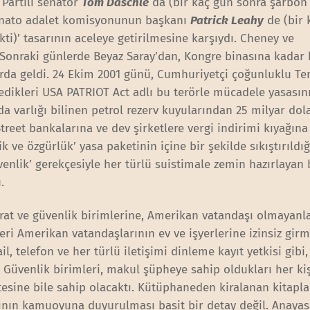
Partili senatör
Tom Daschle
da (bir kaç gün sonra şarbon 
 Senato adalet komisyonunun başkanı
Patrick Leahy
de (bir 
ti)’ tasarının aceleye getirilmesine karşıydı. Cheney ve
r. Sonraki günlerde Beyaz Saray’dan, Kongre binasına kadar 
arda geldi. 24 Ekim 2001 günü, Cumhuriyetçi çoğunluklu Te
dedikleri USA PATRIOT Act adlı bu terörle mücadele yasasını
a varlığı bilinen petrol rezerv kuyularından 25 milyar dola
treet bankalarına ve dev şirketlere vergi indirimi kıyağına
ve özgürlük’ yasa paketinin içine bir şekilde sıkıştırıldığ
venlik’ gerekçesiyle her türlü suistimale zemin hazırlayan 
.
rat ve güvenlik birimlerine, Amerikan vatandaşı olmayanla
eri Amerikan vatandaşlarının ev ve işyerlerine izinsiz girme
 telefon ve her türlü iletişimi dinleme kayıt yetkisi gibi, 
u. Güvenlik birimleri, makul şüpheye sahip oldukları her ki
tesine bile sahip olacaktı. Kütüphaneden kiralanan kitaplar
ının kamuoyuna duyurulması basit bir detay değil. Anayas