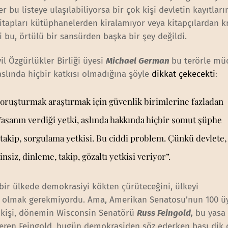
r bu listeye ulaşılabiliyorsa bir çok kişi devletin kayıtları
itapları kütüphanelerden kiralamıyor veya kitapçılardan k
ni bu, örtülü bir sansürden başka bir şey değildi.
l Özgürlükler Birliği üyesi
Michael German
bu terörle mü
aslında hiçbir katkısı olmadığına şöyle
dikkat çekecekti
:
soruşturmak araştırmak için güvenlik birimlerine fazladan
 Yasanın verdiği yetki, aslında hakkında hiçbir somut şüphe
 takip, sorgulama yetkisi. Bu ciddi problem. Çünkü devlete,
siz, dinleme, takip, gözaltı yetkisi veriyor”.
n bir ülkede demokrasiyi kökten çürüteceğini, ülkeyi
ahin olmak gerekmiyordu. Ama, Amerikan Senatosu’nun 100 
 kişi, dönemin Wisconsin Senatörü
Russ Feingold,
bu yasa 
 eren Feingold, bugün demokrasiden söz ederken başı dik 