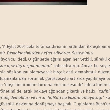
 Eylül 2001’deki terör saldırısının ardından ilk açıklama
dir. Demokrasimizden nefret ediyorlar. Sistemimizi
lıyorlar
.” dedi. O günlerde ağzını açan her yetkili, sürekli 
şan iç ve dış düşmanlardan
” bahsediyordu. Ancak bu söyl
sla söz konusu olamayacak birçok anti-demokratik düzen
 düşmanlardan korumak gerekçesiyle art arda yapılmaya ba
nu ‘düşmanlarından koruma mücadelesinde’ adeta tanınm
önetimi de, artık baklayı ağzından çıkardı ve halkı, “
tarihi
lük, demokrasi ve insan hakları ile kazanılamayacağı
” k
ir güvenlik devletine dönüşmeye başladı. O günlerde Bush’u