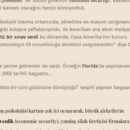
(
freedom
)’ ve ‘
ulusal güvenlik
(
national security
)’ kavram
ki kavram olacağını henüz bilmiyorduk.
ı psikolojik travma ortamında, yönetime en masum sorgulam
gibi kolayca yaftalanıyordu. Ve Amerikan ana akım medya
tü bir sınav verdi
bu dönemde. Oysa Amerika’nın kurucu
vatandaşın ilk sorumluluğu devletini sorgulamaktır
” diye 
a yerine getirenler de vardı. Örneğin
Florida
’da yayınlana
 2002 tarihli başyazısı…
 adeta bir sürü güdüsüne dönüştüğü
” tespiti yapılan başyaz
 psikolojisi kartını çok iyi oynayarak, büyük şirketlerin
venlik
(economic security), yandaş silah üreticisi firmalara