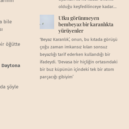
larının
olduğu keşfedilinceye kadar...
Ufku görünmeyen
a bile
bembeyaz bir karanlıkta
sı
yürüyenler
‘Beyaz Karanlık’, onun, bu kıtada görüşü
bir öğütte
çoğu zaman imkansız kılan sonsuz
beyazlığı tarif ederken kullandığı bir
ifadeydi. ‘Devasa bir hiçliğin ortasındaki
n
Daytona
bir buz küpünün içindeki tek bir atom
parçacığı gibiyim’
ıda şöyle