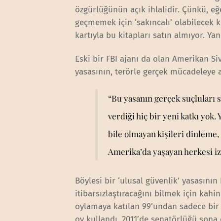
özgürlüğünün açık ihlalidir. Çünkü, eğe
geçmemek için ‘sakıncalı’ olabilecek k
kartıyla bu kitapları satın almıyor. Ya
Eski bir FBI
ajanı da olan Amerikan Sivi
yasasının, terörle gerçek mücadeleye 
“Bu yasanın gerçek suçluları 
verdiği hiç bir yeni katkı yok.
bile olmayan kişileri dinleme,
Amerika’da yaşayan herkesi izin
Böylesi bir ‘ulusal güvenlik’ yasasını
itibarsızlaştıracağını bilmek için k
oylamaya katılan 99’undan sadece bir
oy kullandı. 2011’de senatörlüğü sona