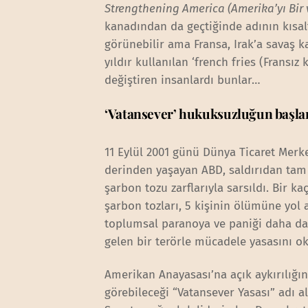
Strengthening America (Amerika’yı Bir
kanadından da geçtiğinde adının kısal
görünebilir ama Fransa, Irak’a savaş ka
yıldır kullanılan ‘french fries (Fransız 
değiştiren insanlardı bunlar…
‘Vatansever’ hukuksuzluğun başla
11 Eylül 2001 günü Dünya Ticaret Merke
derinden yaşayan ABD, saldırıdan tam 
şarbon tozu zarflarıyla sarsıldı. Bir 
şarbon tozları, 5 kişinin ölümüne yol 
toplumsal paranoya ve paniği daha da 
gelen bir terörle mücadele yasasını o
Amerikan Anayasası’na açık aykırılığın
görebileceği “Vatansever Yasası” adı a