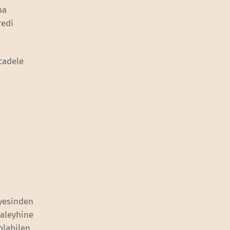
na
redi
cadele
üyesinden
aleyhine
olabilen