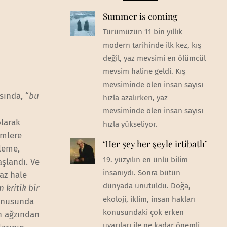
Summer is coming
Türümüzün 11 bin yıllık
modern tarihinde ilk kez, kış
değil, yaz mevsimi en ölümcül
mevsim haline geldi. Kış
mevsiminde ölen insan sayısı
sında, “
bu
hızla azalırken, yaz
mevsiminde ölen insan sayısı
olarak
hızla yükseliyor.
emlere
‘Her şey her şeyle irtibatlı’
leme,
19. yüzyılın en ünlü bilim
şlandı. Ve
insanıydı. Sonra bütün
az hale
dünyada unutuldu. Doğa,
n kritik bir
ekoloji, iklim, insan hakları
onusunda
konusundaki çok erken
n ağzından
uyarıları ile ne kadar önemli