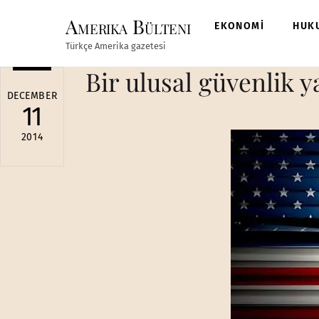
Skip
Amerika Bülteni
to
EKONOMİ
HUK
content
Türkçe Amerika gazetesi
Bir ulusal güvenlik y
DECEMBER
11
2014