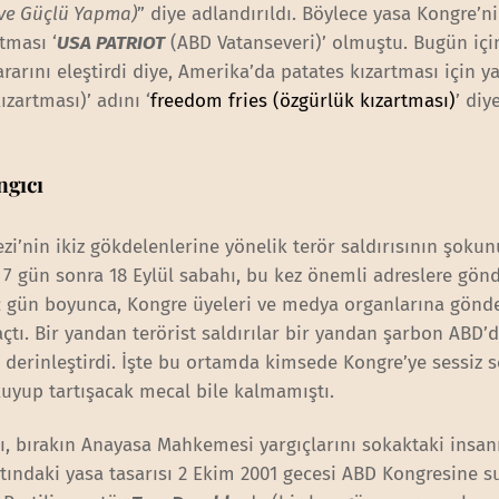
 ve Güçlü Yapma)
” diye adlandırıldı. Böylece yasa Kongre’ni
tması ‘
USA PATRIOT
(ABD Vatanseveri)’ olmuştu. Bugün içi
rarını eleştirdi diye, Amerika’da patates kızartması için y
kızartması)’ adını ‘
freedom fries (özgürlük kızartması)
’ diy
ngıcı
zi’nin ikiz gökdelenlerine yönelik terör saldırısının şokun
7 gün sonra 18 Eylül sabahı, bu kez önemli adreslere gönd
kaç gün boyunca, Kongre üyeleri ve medya organlarına gönd
açtı. Bir yandan terörist saldırılar bir yandan şarbon ABD’
derinleştirdi. İşte bu ortamda kimsede Kongre’ye sessiz s
kuyup tartışacak mecal bile kalmamıştı.
ı, bırakın Anayasa Mahkemesi yargıçlarını sokaktaki insan
ltındaki yasa tasarısı 2 Ekim 2001 gecesi ABD Kongresine s