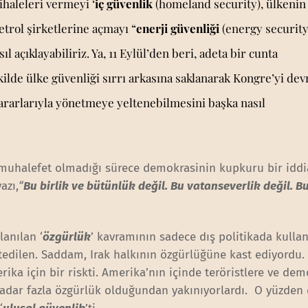
ihaleleri vermeyi ‘
iç güvenlik
(homeland security), ülkenin
etrol şirketlerine açmayı “
enerji güvenliği
(energy security
 açıklayabiliriz. Ya, 11
Eylül’den beri, adeta bir cunta
kilde ülke güvenliği sırrı arkasına saklanarak Kongre’yi dev
kararlarıyla yönetmeye yeltenebilmesini başka nasıl
r muhalefet olmadığı sürece demokrasinin kupkuru bir iddi
azı,
“
Bu birlik ve bütünlük değil. Bu vatanseverlik değil. Bu
lanılan ‘
özgürlük
’ kavramının sadece dış politikada kullan
tedilen. Saddam, Irak halkının özgürlüğüne kast ediyordu. 
ika için bir riskti. Amerika’nın içinde teröristlere ve dem
adar fazla özgürlük olduğundan yakınıyorlardı. O yüzden 