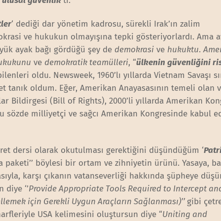
‘
ulusal güvenlik
’ti.
ler
‘ dediği dar yönetim kadrosu, sürekli Irak’ın zalim
okrasi ve hukukun olmayışına tepki gösteriyorlardı. Ama a
yük ayak bağı gördüğü şey de
demokrasi
ve
hukuktu
.
Ame
hukukunu
ve
demokratik teamülleri
, “
ülkenin güvenliğini r
bilenleri oldu. Newsweek, 1960’lı yıllarda Vietnam Savaşı s
et tanık oldum. Eğer, Amerikan Anayasasının temeli olan ve
ildirgesi (Bill of Rights), 2000’li yıllarda Amerikan Kon
 bu sözde milliyetçi ve sağcı Amerikan Kongresinde kabul e
ibret dersi olarak okutulması gerektiğini düşündüğüm ‘
Patr
sa paketi’’ böylesi bir ortam ve zihniyetin ürünü. Yasaya, ba
asıyla, karşı çıkanın vatanseverliği hakkında şüpheye düşü
 diye ‘’
Provide Appropriate Tools Required to Intercept an
llemek için Gerekli Uygun Araçların Sağlanması)’’
gibi çetre
arfleriyle USA kelimesini oluştursun diye “
Uniting and