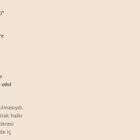
)”
re
a
 akıl
ılmasıydı.
Irak halkı
okrasi
de iç