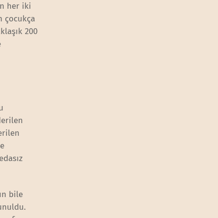
n her iki
n çocukça
aklaşık 200
e
u
erilen
erilen
de
edasız
ın bile
unuldu.