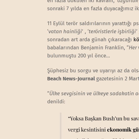
en fazla dökülen iki kavram, ‘
özgürlük
sonraki 7 yılda en fazla duyacağımız i
11 Eylül terör saldırılarının yarattığ
‘
vatan hainliği
’ , ‘
teröristlerle işbirliği’
sonradan art arda günah çıkaracağı
kö
babalarından Benjamin Franklin, “
Her 
bulunmuştu 200 yıl önce…
Şüphesiz bu sorgu ve uyarıyı az da ols
Beach News-Journal
gazetesinin 2 Mart
“
Ülke sevgisinin ve ülkeye sadakatin
denildi:
“Yoksa Başkan Bush’un bu savaş
vergi kesintisini
ekonomik gü