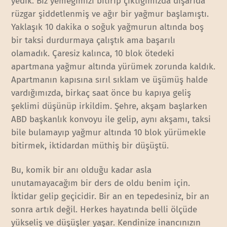
yedik. Biz yemeğimizi bitirip çıktığımızda dışarıda
rüzgar şiddetlenmiş ve ağır bir yağmur başlamıştı.
Yaklaşık 10 dakika o soğuk yağmurun altında boş
bir taksi durdurmaya çalıştık ama başarılı
olamadık. Çaresiz kalınca, 10 blok ötedeki
apartmana yağmur altında yürümek zorunda kaldık.
Apartmanın kapısına sırıl sıklam ve üşümüş halde
vardığımızda, birkaç saat önce bu kapıya geliş
şeklimi düşünüp irkildim. Şehre, akşam başlarken
ABD başkanlık konvoyu ile gelip, aynı akşamı, taksi
bile bulamayıp yağmur altında 10 blok yürümekle
bitirmek, iktidardan müthiş bir düşüştü.
Bu, komik bir anı olduğu kadar asla
unutamayacağım bir ders de oldu benim için.
İktidar gelip geçicidir. Bir an en tepedesiniz, bir an
sonra artık değil. Herkes hayatında belli ölçüde
yükseliş ve düşüşler yaşar. Kendinize inancınızın