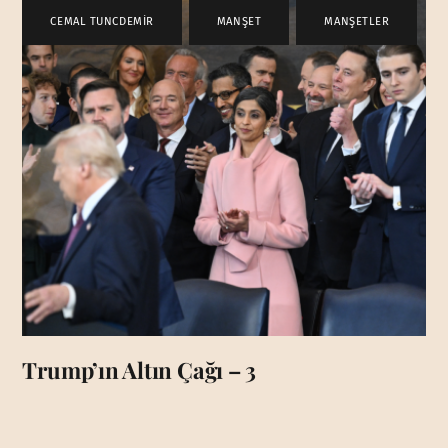
CEMAL TUNCDEMİR
,
MANŞET
,
MANŞETLER
Trump’ın Altın Çağı – 3