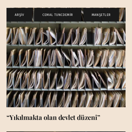
ARŞİV
,
CEMAL TUNCDEMİR
,
MANŞETLER
“Yıkılmakta olan devlet düzeni”