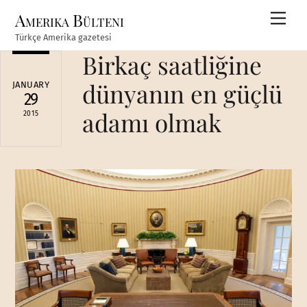
Skip
Amerika Bülteni
Men
to
Türkçe Amerika gazetesi
content
Birkaç saatliğine
dünyanın en güçlü
JANUARY
29
adamı olmak
2015