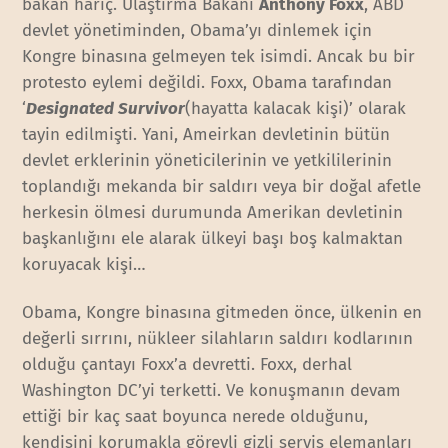
bakan hariç. Ulaştırma Bakanı
Anthony Foxx
, ABD
devlet yönetiminden, Obama’yı dinlemek için
Kongre binasına gelmeyen tek isimdi. Ancak bu bir
protesto eylemi değildi. Foxx, Obama tarafından
‘
Designated Survivor
(hayatta kalacak kişi)’ olarak
tayin edilmişti. Yani, Ameirkan devletinin bütün
devlet erklerinin yöneticilerinin ve yetkililerinin
toplandığı mekanda bir saldırı veya bir doğal afetle
herkesin ölmesi durumunda Amerikan devletinin
başkanlığını ele alarak ülkeyi başı boş kalmaktan
koruyacak kişi…
Obama, Kongre binasına gitmeden önce, ülkenin en
değerli sırrını, nükleer silahların saldırı kodlarının
olduğu çantayı Foxx’a devretti. Foxx, derhal
Washington DC’yi terketti. Ve konuşmanın devam
ettiği bir kaç saat boyunca nerede olduğunu,
kendisini korumakla görevli gizli servis elemanları