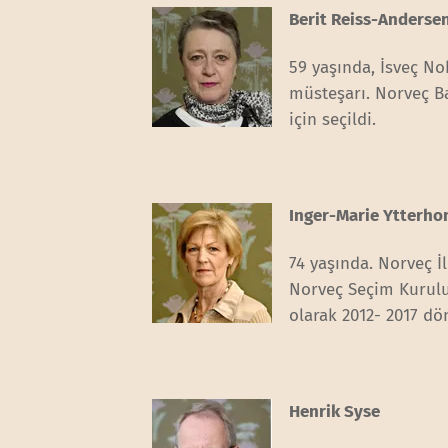
Berit Reiss-Anderse
59 yaşında, İsveç No
müsteşarı. Norveç Ba
için seçildi.
Inger-Marie Ytterh
74 yaşında. Norveç İ
Norveç Seçim Kurulu 
olarak 2012- 2017 dö
Henrik Syse