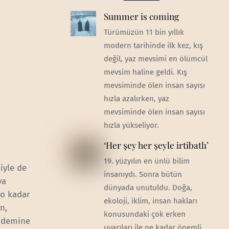
Summer is coming
Türümüzün 11 bin yıllık
modern tarihinde ilk kez, kış
değil, yaz mevsimi en ölümcül
mevsim haline geldi. Kış
mevsiminde ölen insan sayısı
hızla azalırken, yaz
mevsiminde ölen insan sayısı
hızla yükseliyor.
‘Her şey her şeyle irtibatlı’
19. yüzyılın en ünlü bilim
iyle de
insanıydı. Sonra bütün
ya
dünyada unutuldu. Doğa,
 o kadar
ekoloji, iklim, insan hakları
n,
konusundaki çok erken
ündemine
uyarıları ile ne kadar önemli