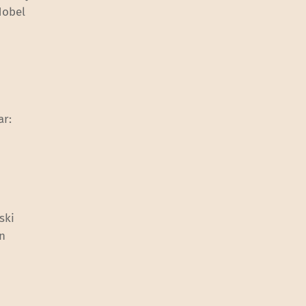
Nobel
ar:
ski
en