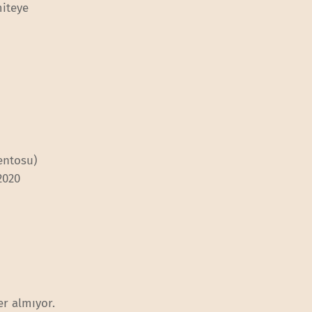
miteye
entosu)
2020
er almıyor.