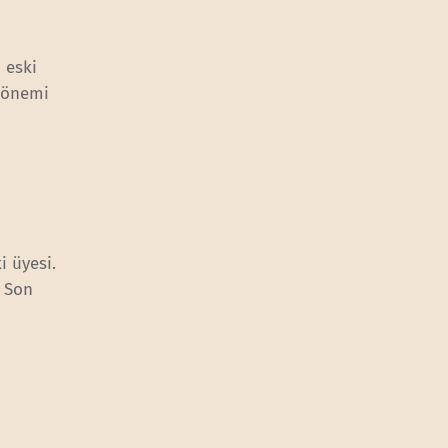
 eski
 dönemi
i üyesi.
. Son