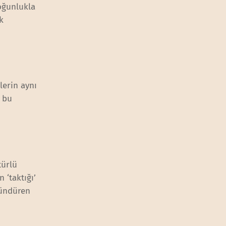
oğunlukla
k
lerin aynı
n bu
türlü
 ‘taktığı’
şündüren