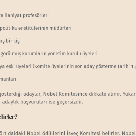
ve ilahiyat profesörleri
ş politika enstitülerinin müdürleri
ş bir kişi
 görülmüş kurumların yönetim kurulu üyeleri
 eski üyeleri (Komite üyelerinin son aday gösterme tarihi 1 Ş
manları
österdiği adaylar, Nobel Komitesince dikkate alınır. Yukar
adaylık başvuruları ise geçersizdir.
elirler?
ört daldaki Nobel ödüllerini İsveç Komitesi belirler. Nobel