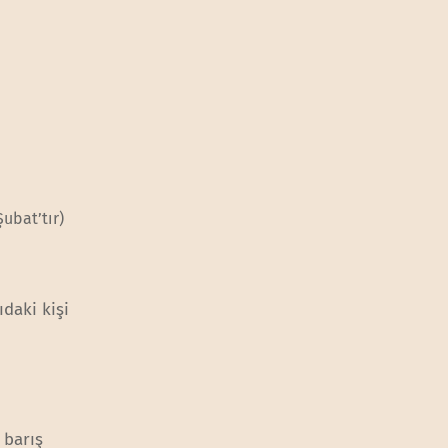
ubat’tır)
ıdaki kişi
 barış