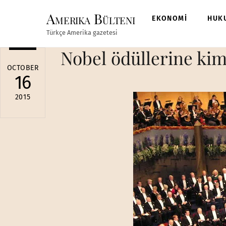
Skip
Amerika Bülteni
to
EKONOMİ
HUK
content
Türkçe Amerika gazetesi
Nobel ödüllerine kim
OCTOBER
16
2015