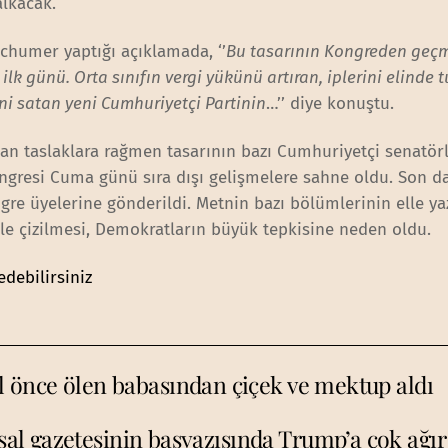
lkacak.
chumer yaptığı açıklamada, ‘’
Bu tasarının Kongreden geçm
lk günü. Orta sınıfın vergi yükünü artıran, iplerini elinde 
ini satan yeni Cumhuriyetçi Partinin
…’’ diye konuştu.
nan taslaklara rağmen tasarının bazı Cumhuriyetçi senatör
Kongresi Cuma günü sıra dışı gelişmelere sahne oldu. Son d
gre üyelerine gönderildi. Metnin bazı bölümlerinin elle ya
le çizilmesi, Demokratların büyük tepkisine neden oldu.
edebilirsiniz
l önce ölen babasından çiçek ve mektup aldı
sal gazetesinin başyazısında Trump’a çok ağır