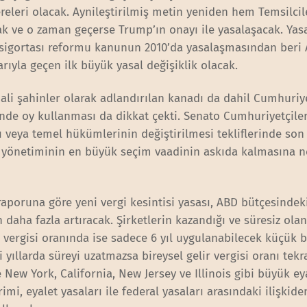
releri olacak. Aynileştirilmiş metin yeniden hem Temsilcil
k ve o zaman geçerse Trump’ın onayı ile yasalaşacak. Yas
 sigortası reformu kanunun 2010’da yasalaşmasından beri
rıyla geçen ilk büyük yasal değişiklik olacak.
ali şahinler olarak adlandırılan kanadı da dahil Cumhuriy
önde oy kullanması da dikkat çekti. Senato Cumhuriyetçiler
veya temel hükümlerinin değiştirilmesi tekliflerinde son 
p yönetiminin en büyük seçim vaadinin askıda kalmasına 
raporuna göre yeni vergi kesintisi yasası, ABD bütçesindeki
 daha fazla artıracak. Şirketlerin kazandığı ve süresiz ola
r vergisi oranında ise sadece 6 yıl uygulanabilecek küçük b
yıllarda süreyi uzatmazsa bireysel gelir vergisi oranı tekr
e New York, California, New Jersey ve Illinois gibi büyük ey
rimi, eyalet yasaları ile federal yasaları arasındaki ilişkide