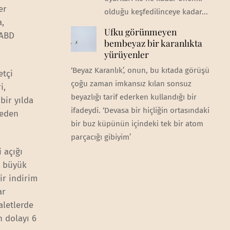
er
olduğu keşfedilinceye kadar...
a,
Ufku görünmeyen
 ABD
bembeyaz bir karanlıkta
yürüyenler
‘Beyaz Karanlık’, onun, bu kıtada görüşü
etçi
çoğu zaman imkansız kılan sonsuz
i,
beyazlığı tarif ederken kullandığı bir
bir yılda
ifadeydi. ‘Devasa bir hiçliğin ortasındaki
neden
bir buz küpünün içindeki tek bir atom
parçacığı gibiyim’
 açığı
n büyük
ir indirim
ar
aletlerde
n dolayı 6