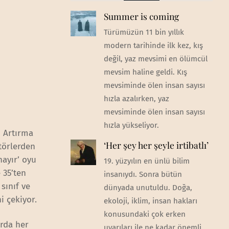
Summer is coming
Türümüzün 11 bin yıllık
modern tarihinde ilk kez, kış
değil, yaz mevsimi en ölümcül
mevsim haline geldi. Kış
mevsiminde ölen insan sayısı
hızla azalırken, yaz
mevsiminde ölen insan sayısı
hızla yükseliyor.
m Artırma
‘Her şey her şeyle irtibatlı’
atörlerden
hayır’ oyu
19. yüzyılın en ünlü bilim
e 35’ten
insanıydı. Sonra bütün
sınıf ve
dünyada unutuldu. Doğa,
i çekiyor.
ekoloji, iklim, insan hakları
konusundaki çok erken
arda her
uyarıları ile ne kadar önemli