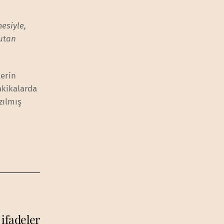
esiyle,
tutan
lerin
akikalarda
zılmış
 ifadeler