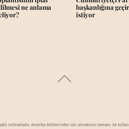
dilmesi ne anlama
başkanlığına geç
eliyor?
istiyor
Back
To
Top
saklı tutmaktadır. Amerika Bülteni'nden izin almaksızın tamamı ile kullanı