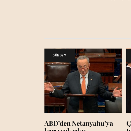
GÜNDEM
ABD’den Netanyahu’ya
Ç
karşı şok çıkış
t