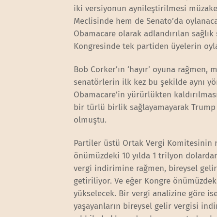
iki versiyonun aynileştirilmesi müzake
Meclisinde hem de Senato’da oylanaca
Obamacare olarak adlandırılan sağlık
Kongresinde tek partiden üyelerin oyla
Bob Corker’ın ‘hayır’ oyuna rağmen, m
senatörlerin ilk kez bu şekilde aynı y
Obamacare’in yürürlükten kaldırılması 
bir türlü birlik sağlayamayarak Trum
olmuştu.
Partiler üstü Ortak Vergi Komitesinin 
önümüzdeki 10 yılda 1 trilyon dolardan
vergi indirimine rağmen, bireysel geli
getiriliyor. Ve eğer Kongre önümüzdeki 
yükselecek. Bir vergi analizine göre is
yaşayanların bireysel gelir vergisi indi