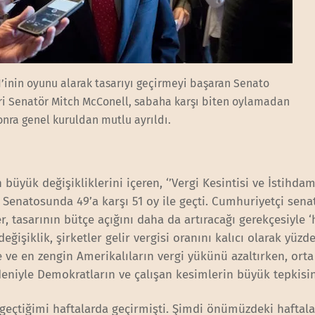
51’inin oyunu alarak tasarıyı geçirmeyi başaran Senato
ri Senatör Mitch McConell, sabaha karşı biten oylamadan
onra genel kuruldan mutlu ayrıldı.
büyük değişikliklerini içeren, ‘’Vergi Kesintisi ve İstihda
an Senatosunda 49’a karşı 51 oy ile geçti. Cumhuriyetçi sen
tasarının bütçe açığını daha da artıracağı gerekçesiyle ‘
değişiklik, şirketler gelir vergisi oranını kalıcı olarak yüzd
 ve en zengin Amerikalıların vergi yükünü azaltırken, orta 
deniyle Demokratların ve çalışan kesimlerin büyük tepkisin
 geçtiğimi haftalarda geçirmişti. Şimdi önümüzdeki haftal