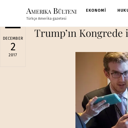
Skip
Amerika Bülteni
to
EKONOMİ
HUK
content
Türkçe Amerika gazetesi
Trump’ın Kongrede ilk
DECEMBER
2
2017