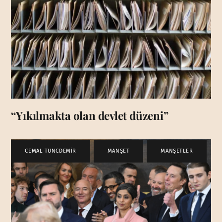
“Yıkılmakta olan devlet düzeni”
CEMAL TUNCDEMİR
,
MANŞET
,
MANŞETLER