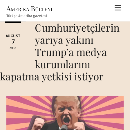
Skip
Amerika Bülteni
Men
to
Türkçe Amerika gazetesi
content
Cumhuriyetçilerin
yarıya yakını
AUGUST
7
Trump’a medya
2018
kurumlarını
kapatma yetkisi istiyor