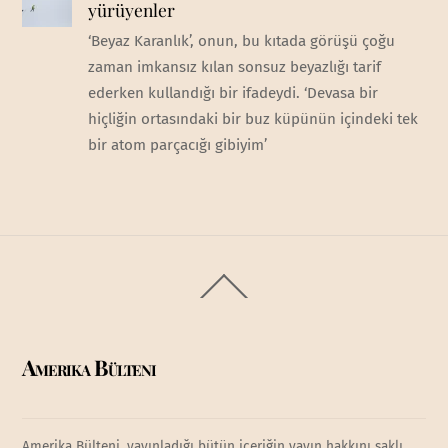
yürüyenler
‘Beyaz Karanlık’, onun, bu kıtada görüşü çoğu
zaman imkansız kılan sonsuz beyazlığı tarif
ederken kullandığı bir ifadeydi. ‘Devasa bir
hiçliğin ortasındaki bir buz küpünün içindeki tek
bir atom parçacığı gibiyim’
Back
To
Top
Amerika Bülteni
Amerika Bülteni, yayınladığı bütün içeriğin yayın hakkını saklı