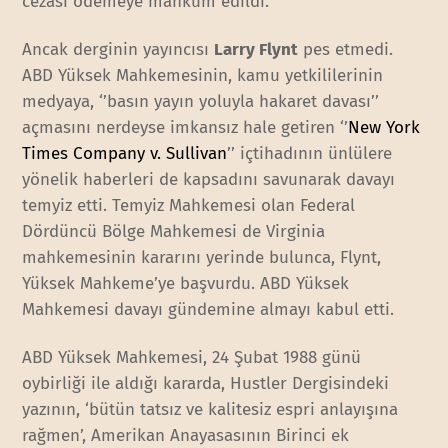
cezası ödemeye mahkum edildi.
Ancak derginin yayıncısı
Larry Flynt
pes etmedi.
ABD Yüksek Mahkemesinin, kamu yetkililerinin
medyaya, ‘’basın yayın yoluyla hakaret davası’’
açmasını nerdeyse imkansız hale getiren ‘’
New York
Times Company v. Sullivan
’’ içtihadının ünlülere
yönelik haberleri de kapsadını savunarak davayı
temyiz etti. Temyiz Mahkemesi olan Federal
Dördüncü Bölge Mahkemesi de Virginia
mahkemesinin kararını yerinde bulunca, Flynt,
Yüksek Mahkeme’ye başvurdu. ABD Yüksek
Mahkemesi davayı gündemine almayı kabul etti.
ABD Yüksek Mahkemesi, 24 Şubat 1988 günü
oybirliği ile aldığı kararda, Hustler Dergisindeki
yazının, ‘bütün tatsız ve kalitesiz espri anlayışına
rağmen’, Amerikan Anayasasının Birinci ek