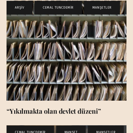
ARŞİV
,
CEMAL TUNCDEMİR
,
MANŞETLER
“Yıkılmakta olan devlet düzeni”
CEMAL TUNCDEMİR
,
MANŞET
,
MANŞETLER