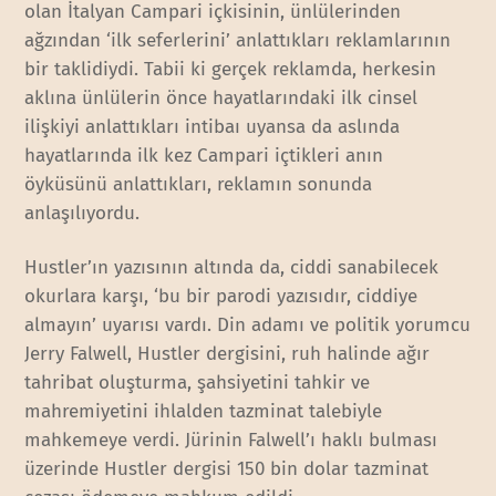
olan İtalyan Campari içkisinin, ünlülerinden
ağzından ‘ilk seferlerini’ anlattıkları reklamlarının
bir taklidiydi. Tabii ki gerçek reklamda, herkesin
aklına ünlülerin önce hayatlarındaki ilk cinsel
ilişkiyi anlattıkları intibaı uyansa da aslında
hayatlarında ilk kez Campari içtikleri anın
öyküsünü anlattıkları, reklamın sonunda
anlaşılıyordu.
Hustler’ın yazısının altında da, ciddi sanabilecek
okurlara karşı, ‘bu bir parodi yazısıdır, ciddiye
almayın’ uyarısı vardı. Din adamı ve politik yorumcu
Jerry Falwell, Hustler dergisini, ruh halinde ağır
tahribat oluşturma, şahsiyetini tahkir ve
mahremiyetini ihlalden tazminat talebiyle
mahkemeye verdi. Jürinin Falwell’ı haklı bulması
üzerinde Hustler dergisi 150 bin dolar tazminat