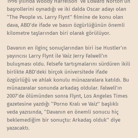
1996 yılında Woody Harrelson ve Edward Norton’un
başrollerini oynadığı ve iki dalda Oscar adayı olan
‘’The People vs. Larry Flynt’’ filmine de konu olan
dava, ABD’de ifade ve basın özgürlüğünün önemli
kilometre taşlarından biri olarak görülüyor.
Davanın en ilginç sonuçlarından biri ise Hustler’ın
yayıncısı Larry Flynt ile Vaiz Jerry Falwell’ın
buluşması oldu. Felsefe tartışmalarını sürdüren ikili
birlikte ABD’deki birçok üniversitede ifade
özgürlüğü ve ahlak konulu münazaralara katıldı. Bu
münazaralar sonunda arkadaş oldular. Falwell’ın
2007’de ölümünden sonra Flynt, Los Angeles Times
gazetesine yazdığı ‘’Porno Kralı ve Vaiz’’ başlıklı
veda yazısında, ‘’Davanın en önemli sonucu hiç
beklemediğim bir sonuçtu: Arkadaş olduk’’ diye
yazacaktı.