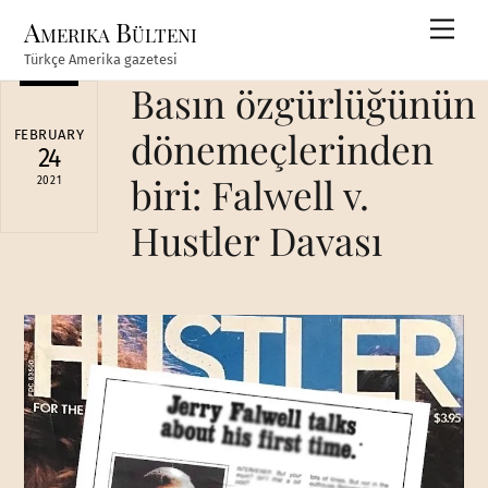
Skip
Amerika Bülteni
Men
to
Türkçe Amerika gazetesi
content
Basın özgürlüğünün
dönemeçlerinden
FEBRUARY
24
biri: Falwell v.
2021
Hustler Davası