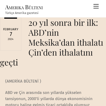
Skip
Amerika Bülteni
Men
to
Türkçe Amerika gazetesi
content
20 yıl sonra bir ilk:
ABD’nin
FEBRUARY
7
Meksika’dan ithalatı
2024
Çin’den ithalatını
geçti
(AMERİKA BÜLTENİ )
ABD ve Çin arasında son yıllarda yükselen
tansiyonun, 2000’li yıllarda dünya ekonomisinin
motoru haline gelmiş ticari ortaklığa olumsuz