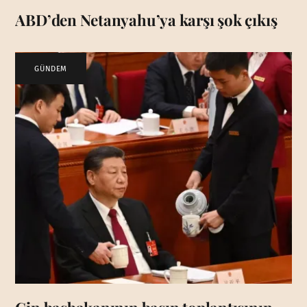
ABD’den Netanyahu’ya karşı şok çıkış
GÜNDEM