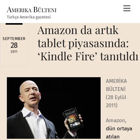
Skip
Amerika Bülteni
Men
to
Türkçe Amerika gazetesi
content
Amazon da artık
tablet piyasasında:
SEPTEMBER
28
‘Kindle Fire’ tanıtıldı
2011
AMERİKA
BÜLTENİ
(28 Eylül
2011)
Amazon,
dün ortaya
atılan