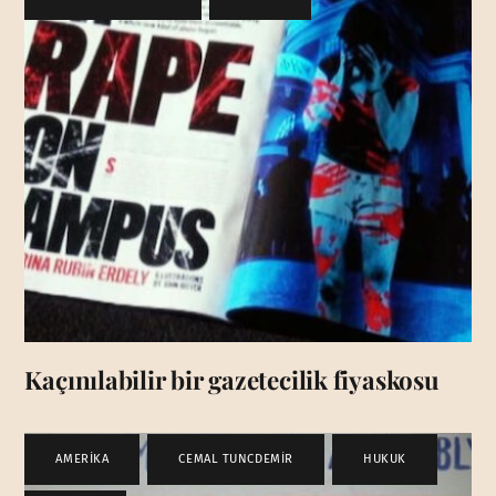
Kaçınılabilir bir gazetecilik fiyaskosu
AMERİKA
,
CEMAL TUNCDEMİR
,
HUKUK
,