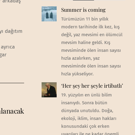
r arkadaş
Summer is coming
Türümüzün 11 bin yıllık
modern tarihinde ilk kez, kış
yı dağıtım
değil, yaz mevsimi en ölümcül
mevsim haline geldi. Kış
 ayrıca
mevsiminde ölen insan sayısı
gar
hızla azalırken, yaz
mevsiminde ölen insan sayısı
hızla yükseliyor.
‘Her şey her şeyle irtibatlı’
19. yüzyılın en ünlü bilim
insanıydı. Sonra bütün
nlanacak
dünyada unutuldu. Doğa,
ekoloji, iklim, insan hakları
konusundaki çok erken
uyarıları ile ne kadar önemli