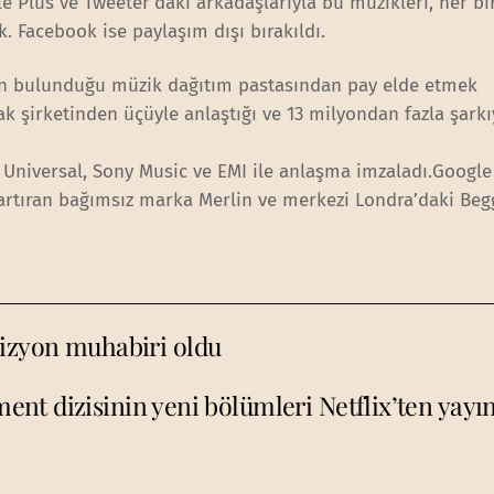
e Plus ve Tweeter’daki arkadaşlarıyla bu müzikleri, her bi
k. Facebook ise paylaşım dışı bırakıldı.
in bulunduğu müzik dağıtım pastasından pay elde etmek
k şirketinden üçüyle anlaştığı ve 13 milyondan fazla şarkı
 Universal, Sony Music ve EMI ile anlaşma imzaladı.Google
 artıran bağımsız marka Merlin ve merkezi Londra’daki Beg
vizyon muhabiri oldu
ent dizisinin yeni bölümleri Netflix’ten yayı