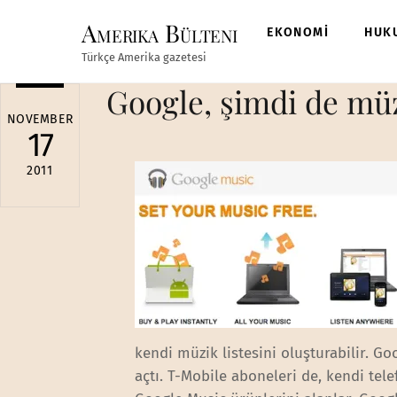
Skip
Amerika Bülteni
to
EKONOMİ
HUK
content
Türkçe Amerika gazetesi
Google, şimdi de müz
NOVEMBER
17
2011
kendi müzik listesini oluşturabilir. Go
açtı. T-Mobile aboneleri de, kendi tel