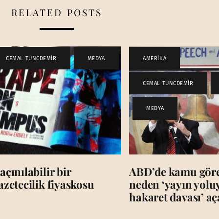
RELATED POSTS
CEMAL TUNCDEMİR
,
MEDYA
AMERİKA
,
CEMAL TUNCDEMİR
,
,
MEDYA
açınılabilir bir
ABD’de kamu görev
azetecilik fiyaskosu
neden ‘yayın yolu
hakaret davası’ a