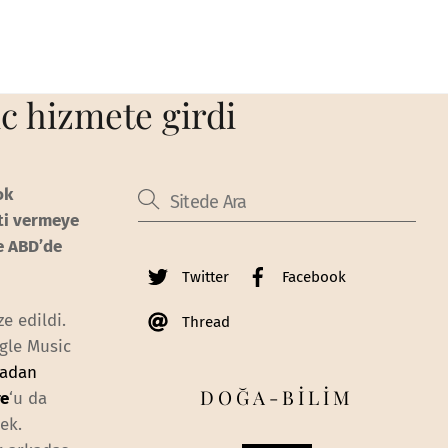
c hizmete girdi
ok
eti vermeye
e ABD’de
Twitter
Facebook
e edildi.
Thread
gle Music
radan
DOĞA-BİLİM
re
‘u da
ek.