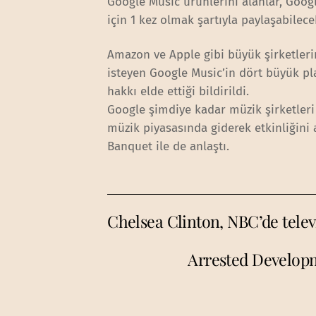
Google Music ürünlerini alanlar, Googl
için 1 kez olmak şartıyla paylaşabilece
Amazon ve Apple gibi büyük şirketler
isteyen Google Music’in dört büyük pla
hakkı elde ettiği bildirildi.
Google şimdiye kadar müzik şirketleri
müzik piyasasında giderek etkinliğini
Banquet ile de anlaştı.
Chelsea Clinton, NBC’de tele
Arrested Developm