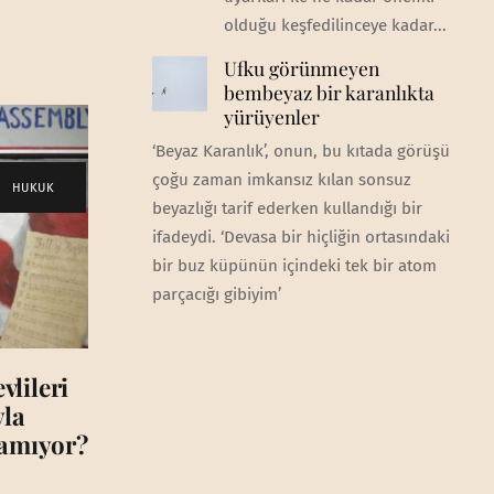
olduğu keşfedilinceye kadar...
Ufku görünmeyen
bembeyaz bir karanlıkta
yürüyenler
‘Beyaz Karanlık’, onun, bu kıtada görüşü
çoğu zaman imkansız kılan sonsuz
HUKUK
beyazlığı tarif ederken kullandığı bir
ifadeydi. ‘Devasa bir hiçliğin ortasındaki
bir buz küpünün içindeki tek bir atom
parçacığı gibiyim’
lileri
yla
çamıyor?