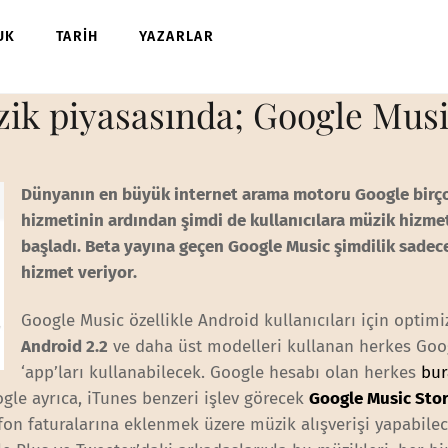
UK
TARİH
YAZARLAR
ik piyasasında; Google Musi
Dünyanın en büyük internet arama motoru Google birç
hizmetinin ardından şimdi de kullanıcılara müzik hizm
başladı. Beta yayına geçen Google Music şimdilik sadec
hizmet veriyor.
Google Music özellikle Android kullanıcıları için optimiz
Android 2.2
ve daha üst modelleri kullanan herkes Goo
‘app’ları kullanabilecek. Google hesabı olan herkes
bu
ogle ayrıca, iTunes benzeri işlev görecek
Google Music Sto
efon faturalarına eklenmek üzere müzik alışverişi yapabilec