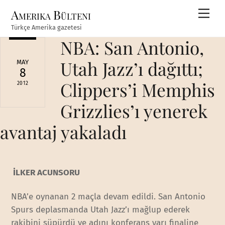
Skip
Amerika Bülteni
Men
to
Türkçe Amerika gazetesi
content
NBA: San Antonio,
Utah Jazz’ı dağıttı;
MAY
8
Clippers’i Memphis
2012
Grizzlies’ı yenerek
avantaj yakaladı
İLKER ACUNSORU
NBA’e oynanan 2 maçla devam edildi. San Antonio
Spurs deplasmanda Utah Jazz’ı mağlup ederek
rakibini süpürdü ve adını konferans yarı finaline